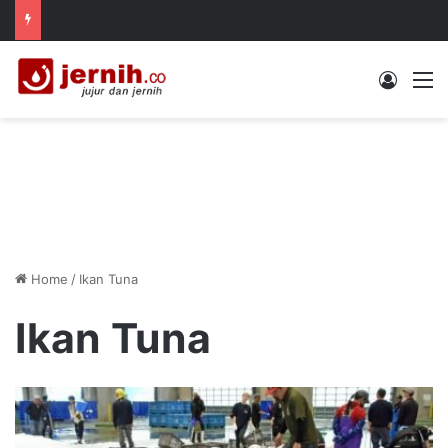
Log In
M
Home
/
Ikan Tuna
Ikan Tuna