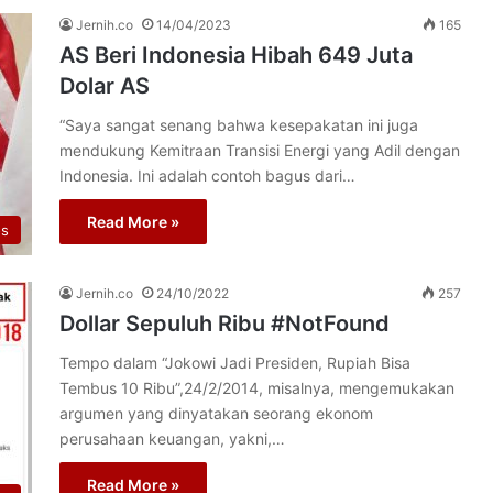
Jernih.co
14/04/2023
165
AS Beri Indonesia Hibah 649 Juta
Dolar AS
“Saya sangat senang bahwa kesepakatan ini juga
mendukung Kemitraan Transisi Energi yang Adil dengan
Indonesia. Ini adalah contoh bagus dari…
Read More »
os
Jernih.co
24/10/2022
257
Dollar Sepuluh Ribu #NotFound
Tempo dalam “Jokowi Jadi Presiden, Rupiah Bisa
Tembus 10 Ribu”,24/2/2014, misalnya, mengemukakan
argumen yang dinyatakan seorang ekonom
perusahaan keuangan, yakni,…
Read More »