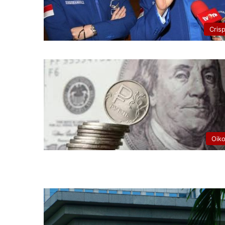
Cris
Oik