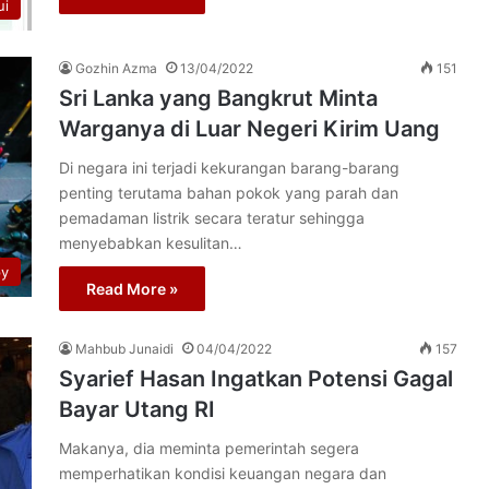
ui
Gozhin Azma
13/04/2022
151
Sri Lanka yang Bangkrut Minta
Warganya di Luar Negeri Kirim Uang
Di negara ini terjadi kekurangan barang-barang
penting terutama bahan pokok yang parah dan
pemadaman listrik secara teratur sehingga
menyebabkan kesulitan…
py
Read More »
Mahbub Junaidi
04/04/2022
157
Syarief Hasan Ingatkan Potensi Gagal
Bayar Utang RI
Makanya, dia meminta pemerintah segera
memperhatikan kondisi keuangan negara dan