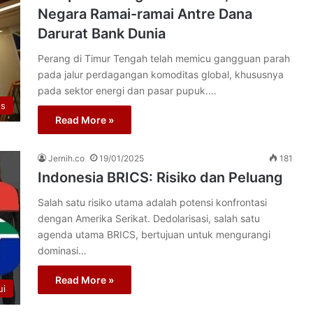
Negara Ramai-ramai Antre Dana
Darurat Bank Dunia
Perang di Timur Tengah telah memicu gangguan parah
pada jalur perdagangan komoditas global, khususnya
pada sektor energi dan pasar pupuk.…
os
Read More »
Jernih.co
19/01/2025
181
Indonesia BRICS: Risiko dan Peluang
Salah satu risiko utama adalah potensi konfrontasi
dengan Amerika Serikat. Dedolarisasi, salah satu
agenda utama BRICS, bertujuan untuk mengurangi
dominasi…
Read More »
ui