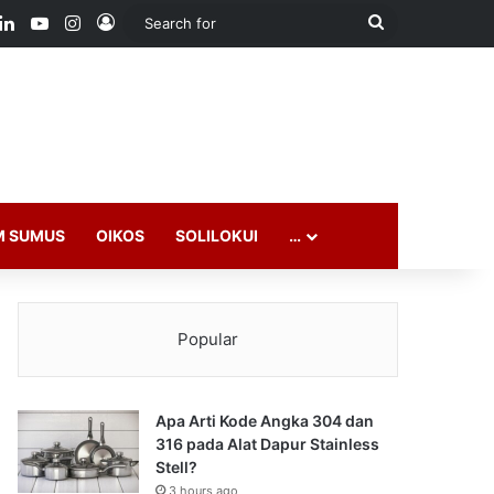
ook
LinkedIn
YouTube
Instagram
Log In
Search
for
M SUMUS
OIKOS
SOLILOKUI
…
Popular
Apa Arti Kode Angka 304 dan
316 pada Alat Dapur Stainless
Stell?
3 hours ago