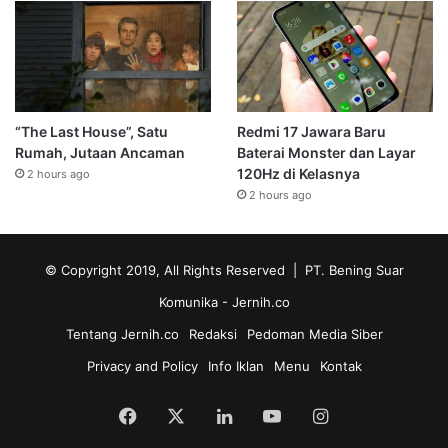
“The Last House”, Satu
Redmi 17 Jawara Baru
Rumah, Jutaan Ancaman
Baterai Monster dan Layar
120Hz di Kelasnya
2 hours ago
2 hours ago
© Copyright 2019, All Rights Reserved | PT. Bening Suar
Komunika
- Jernih.co
Tentang Jernih.co
Redaksi
Pedoman Media Siber
Privacy and Policy
Info Iklan
Menu
Kontak
Facebook
X
LinkedIn
YouTube
Instagram