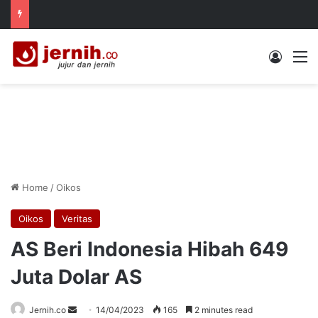
Log In
M
Home
/
Oikos
Oikos
Veritas
AS Beri Indonesia Hibah 649
Juta Dolar AS
Send
Jernih.co
14/04/2023
165
2 minutes read