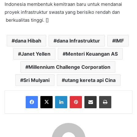
Indonesia membentuk kemitraan baru untuk mendanai
proyek infrastruktur swasta yang berisiko rendah dan
berkualitas tinggi. []
dana Hibah
dana Infrastruktur
IMF
Janet Yellen
Menteri Keuangan AS
Millennium Challenge Corporation
Sri Mulyani
utang kereta api Cina
Facebook
X
LinkedIn
Pinterest
Share via Email
Print