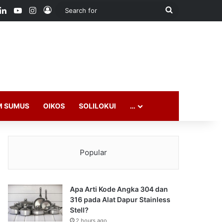
ook
LinkedIn
YouTube
Instagram
Log In
Search
for
M SUMUS
OIKOS
SOLILOKUI
…
Popular
Apa Arti Kode Angka 304 dan
316 pada Alat Dapur Stainless
Stell?
2 hours ago