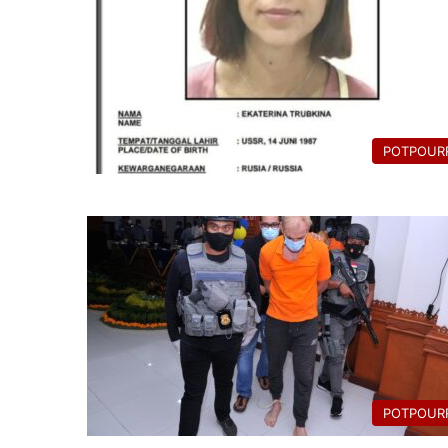
POTPOURR
POTPOURR