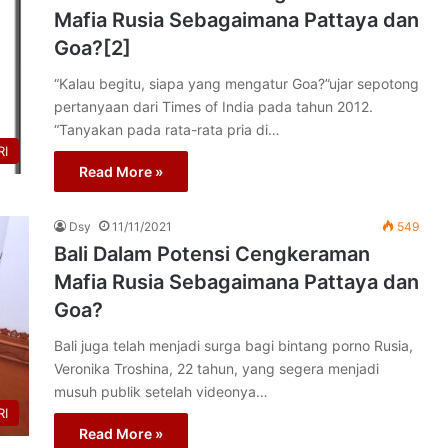
Mafia Rusia Sebagaimana Pattaya dan
Goa?[2]
“Kalau begitu, siapa yang mengatur Goa?”ujar sepotong
pertanyaan dari Times of India pada tahun 2012.
“Tanyakan pada rata-rata pria di…
I
Read More »
Dsy
11/11/2021
549
Bali Dalam Potensi Cengkeraman
Mafia Rusia Sebagaimana Pattaya dan
Goa?
Bali juga telah menjadi surga bagi bintang porno Rusia,
Veronika Troshina, 22 tahun, yang segera menjadi
musuh publik setelah videonya…
I
Read More »