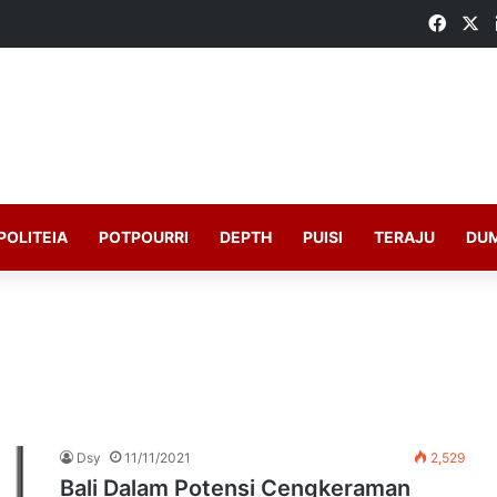
Faceb
X
POLITEIA
POTPOURRI
DEPTH
PUISI
TERAJU
DU
Dsy
11/11/2021
2,529
Bali Dalam Potensi Cengkeraman