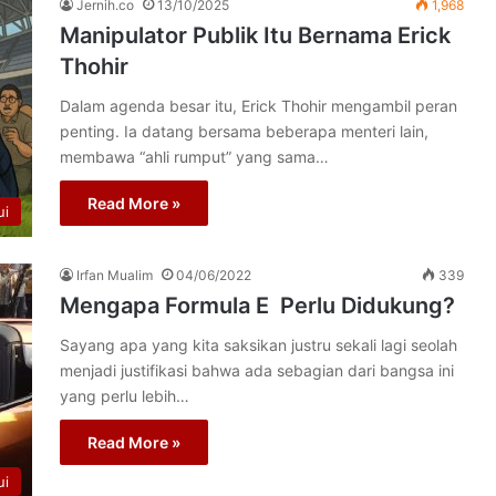
Jernih.co
13/10/2025
1,968
Manipulator Publik Itu Bernama Erick
Thohir
Dalam agenda besar itu, Erick Thohir mengambil peran
penting. Ia datang bersama beberapa menteri lain,
membawa “ahli rumput” yang sama…
Read More »
ui
Irfan Mualim
04/06/2022
339
Mengapa Formula E Perlu Didukung?
Sayang apa yang kita saksikan justru sekali lagi seolah
menjadi justifikasi bahwa ada sebagian dari bangsa ini
yang perlu lebih…
Read More »
ui