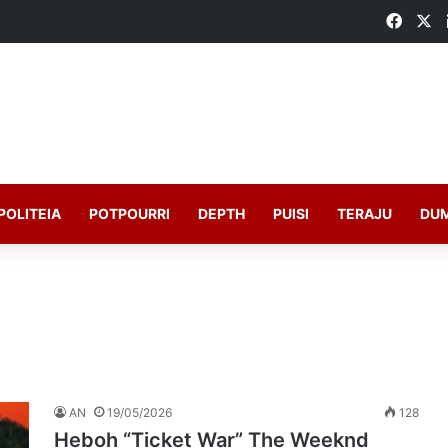
Faceb
X
POLITEIA
POTPOURRI
DEPTH
PUISI
TERAJU
DU
AN
19/05/2026
128
Heboh “Ticket War” The Weeknd