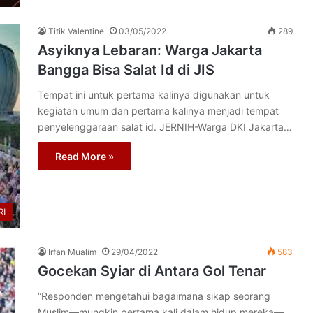
Titik Valentine
03/05/2022
289
Asyiknya Lebaran: Warga Jakarta
Bangga Bisa Salat Id di JIS
Tempat ini untuk pertama kalinya digunakan untuk
kegiatan umum dan pertama kalinya menjadi tempat
penyelenggaraan salat id. JERNIH-Warga DKI Jakarta…
Read More »
I
Irfan Mualim
29/04/2022
583
Gocekan Syiar di Antara Gol Tenar
“Responden mengetahui bagaimana sikap seorang
Muslim—mungkin pertama kali dalam hidup mereka—