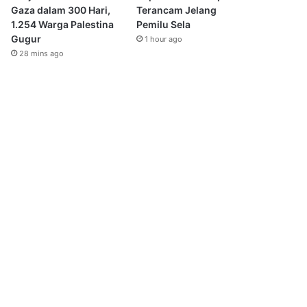
Gaza dalam 300 Hari,
Terancam Jelang
1.254 Warga Palestina
Pemilu Sela
Gugur
1 hour ago
28 mins ago