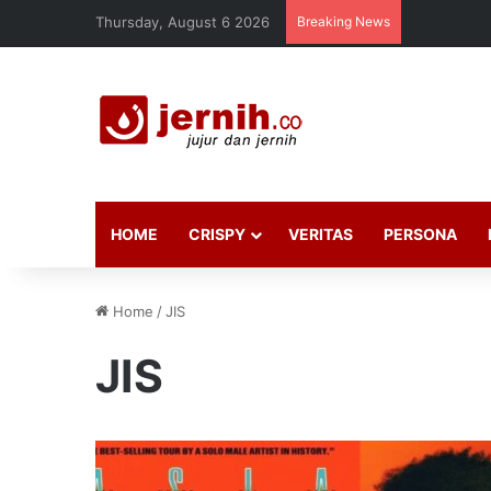
Thursday, August 6 2026
Breaking News
HOME
CRISPY
VERITAS
PERSONA
Home
/
JIS
JIS