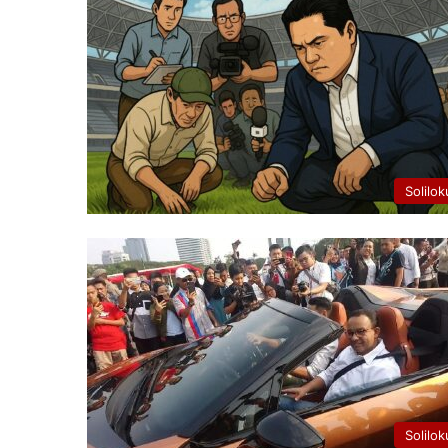
Solilok
Solilok