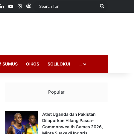
ook
LinkedIn
YouTube
Instagram
Log In
Search
for
M SUMUS
OIKOS
SOLILOKUI
…
Popular
Atlet Uganda dan Pakistan
Dilaporkan Hilang Pasca-
Commonwealth Games 2026,
Minta Suaka di Inggris