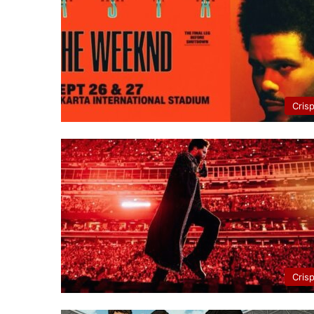
Cris
Cris