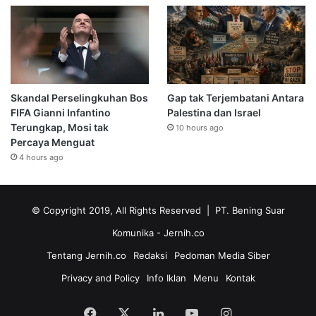
Skandal Perselingkuhan Bos
Gap tak Terjembatani Antara
FIFA Gianni Infantino
Palestina dan Israel
Terungkap, Mosi tak
10 hours ago
Percaya Menguat
4 hours ago
© Copyright 2019, All Rights Reserved | PT. Bening Suar
Komunika
- Jernih.co
Tentang Jernih.co
Redaksi
Pedoman Media Siber
Privacy and Policy
Info Iklan
Menu
Kontak
Facebook
X
LinkedIn
YouTube
Instagram