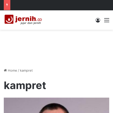
Log In
M
Home
/
kampret
kampret