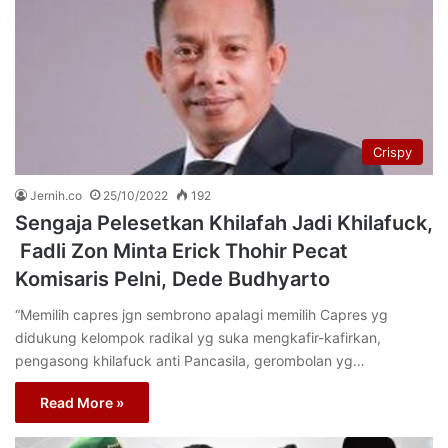
Crispy
Jernih.co
25/10/2022
192
Sengaja Pelesetkan Khilafah Jadi Khilafuck,
Fadli Zon Minta Erick Thohir Pecat
Komisaris Pelni, Dede Budhyarto
“Memilih capres jgn sembrono apalagi memilih Capres yg
didukung kelompok radikal yg suka mengkafir-kafirkan,
pengasong khilafuck anti Pancasila, gerombolan yg…
Read More »