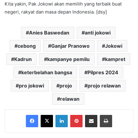
Kita yakin, Pak Jokowi akan memilih yang terbaik buat
negeri, rakyat dan masa depan Indonesia. [dsy]
Anies Baswedan
anti jokowi
cebong
Ganjar Pranowo
Jokowi
Kadrun
kampanye pemilu
kampret
keterbelahan bangsa
Pilpres 2024
pro jokowi
projo
projo relawan
relawan
Facebook
X
LinkedIn
Pinterest
Share via Email
Print