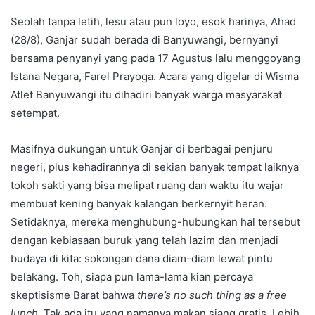
Seolah tanpa letih, lesu atau pun loyo, esok harinya, Ahad
(28/8), Ganjar sudah berada di Banyuwangi, bernyanyi
bersama penyanyi yang pada 17 Agustus lalu menggoyang
Istana Negara, Farel Prayoga. Acara yang digelar di Wisma
Atlet Banyuwangi itu dihadiri banyak warga masyarakat
setempat.
Masifnya dukungan untuk Ganjar di berbagai penjuru
negeri, plus kehadirannya di sekian banyak tempat laiknya
tokoh sakti yang bisa melipat ruang dan waktu itu wajar
membuat kening banyak kalangan berkernyit heran.
Setidaknya, mereka menghubung-hubungkan hal tersebut
dengan kebiasaan buruk yang telah lazim dan menjadi
budaya di kita: sokongan dana diam-diam lewat pintu
belakang. Toh, siapa pun lama-lama kian percaya
skeptisisme Barat bahwa
there’s no such thing as a free
lunch.
Tak ada itu yang namanya makan siang gratis. Lebih