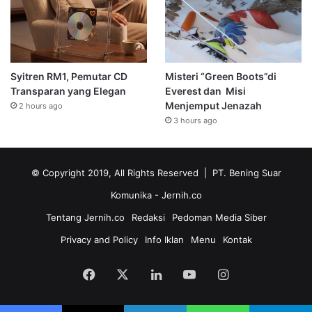
Syitren RM1, Pemutar CD
Misteri “Green Boots”di
Transparan yang Elegan
Everest dan Misi
Menjemput Jenazah
2 hours ago
3 hours ago
© Copyright 2019, All Rights Reserved | PT. Bening Suar
Komunika
- Jernih.co
Tentang Jernih.co
Redaksi
Pedoman Media Siber
Privacy and Policy
Info Iklan
Menu
Kontak
Facebook
X
LinkedIn
YouTube
Instagram