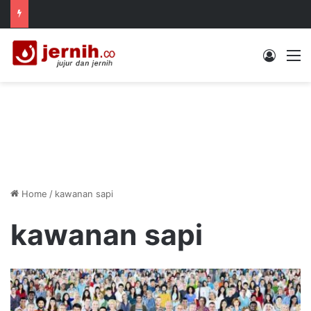
Log In
M
Home
/
kawanan sapi
kawanan sapi