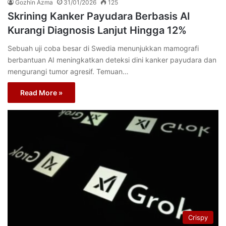
Gozhin Azma
31/01/2026
125
Skrining Kanker Payudara Berbasis AI
Kurangi Diagnosis Lanjut Hingga 12%
Sebuah uji coba besar di Swedia menunjukkan mamografi
berbantuan AI meningkatkan deteksi dini kanker payudara dan
mengurangi tumor agresif. Temuan…
Read More »
Crispy