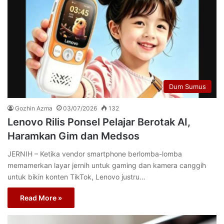
Dum Sumus
Gozhin Azma
03/07/2026
132
Lenovo Rilis Ponsel Pelajar Berotak AI,
Haramkan Gim dan Medsos
JERNIH – Ketika vendor smartphone berlomba-lomba
memamerkan layar jernih untuk gaming dan kamera canggih
untuk bikin konten TikTok, Lenovo justru…
Read More »