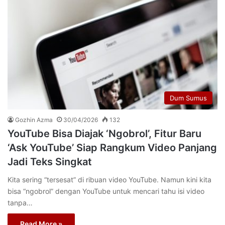
Dum Sumus
Gozhin Azma
30/04/2026
132
YouTube Bisa Diajak ‘Ngobrol’, Fitur Baru
‘Ask YouTube’ Siap Rangkum Video Panjang
Jadi Teks Singkat
Kita sering “tersesat” di ribuan video YouTube. Namun kini kita
bisa “ngobrol” dengan YouTube untuk mencari tahu isi video
tanpa…
Read More »