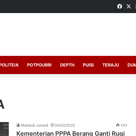
Faceb
X
POLITEIA
POTPOURRI
DEPTH
PUISI
TERAJU
DU
A
Mahbub Junaidi
24/02/2022
143
Kementerian PPPA Berang Ganti Rugi