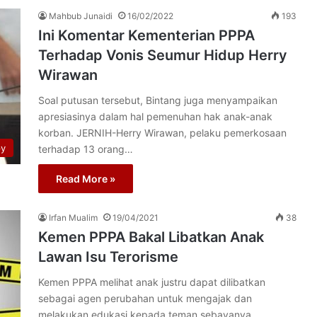
Mahbub Junaidi
16/02/2022
193
Ini Komentar Kementerian PPPA
Terhadap Vonis Seumur Hidup Herry
Wirawan
Soal putusan tersebut, Bintang juga menyampaikan
apresiasinya dalam hal pemenuhan hak anak-anak
korban. JERNIH-Herry Wirawan, pelaku pemerkosaan
py
terhadap 13 orang…
Read More »
Irfan Mualim
19/04/2021
38
Kemen PPPA Bakal Libatkan Anak
Lawan Isu Terorisme
Kemen PPPA melihat anak justru dapat dilibatkan
sebagai agen perubahan untuk mengajak dan
melakukan edukasi kepada teman sebayanya,