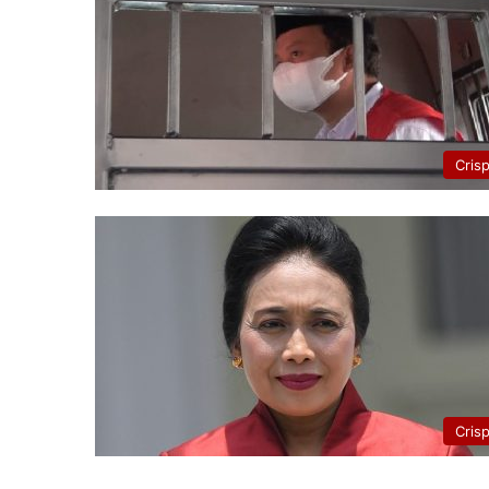
Cris
Cris