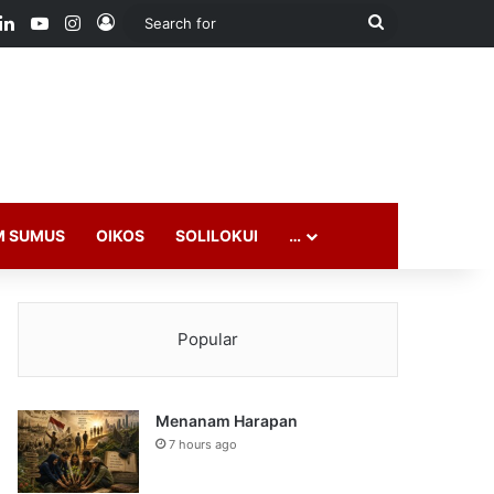
ook
LinkedIn
YouTube
Instagram
Log In
Search
for
M SUMUS
OIKOS
SOLILOKUI
…
Popular
Menanam Harapan
7 hours ago