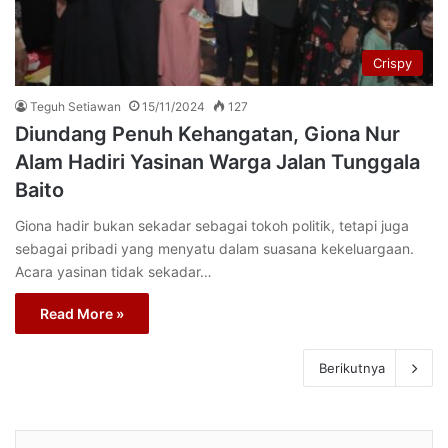
Crispy
Teguh Setiawan
15/11/2024
127
Diundang Penuh Kehangatan, Giona Nur
Alam Hadiri Yasinan Warga Jalan Tunggala
Baito
Giona hadir bukan sekadar sebagai tokoh politik, tetapi juga
sebagai pribadi yang menyatu dalam suasana kekeluargaan.
Acara yasinan tidak sekadar…
Read More »
Berikutnya