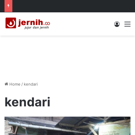
Log In
M
Home
/
kendari
kendari