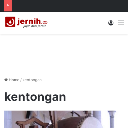
Log In
M
Home
/
kentongan
kentongan