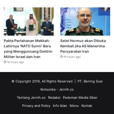
Pakta Pertahanan Mekkah:
Selat Hormuz akan Dibuka
Lahirnya ‘NATO Sunni’ Baru
Kembali jika AS Menerima
yang Mengguncang Doktrin
Persyaratan Iran
Militer Israel dan Iran
16 hours ago
16 hours ago
© Copyright 2019, All Rights Reserved | PT. Bening Suar
Komunika
- Jernih.co
Tentang Jernih.co
Redaksi
Pedoman Media Siber
Privacy and Policy
Info Iklan
Menu
Kontak