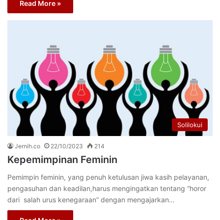
Read More »
Solilokui
Jernih.co
22/10/2023
214
Kepemimpinan Feminin
Pemimpin feminin, yang penuh ketulusan jiwa kasih pelayanan,
pengasuhan dan keadilan,harus mengingatkan tentang “horor
dari salah urus kenegaraan” dengan mengajarkan…