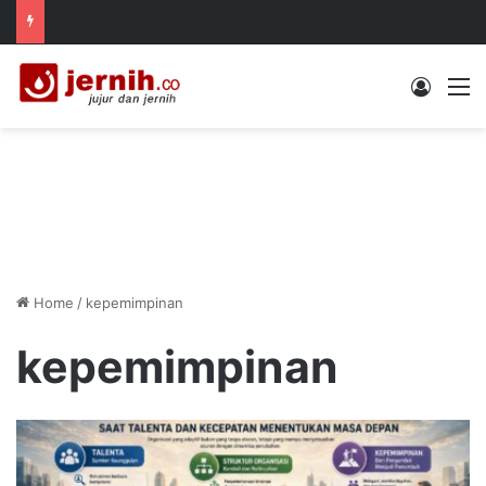
Log In
M
Home
/
kepemimpinan
kepemimpinan