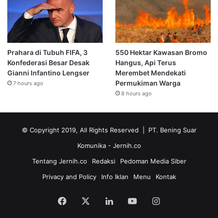
Prahara di Tubuh FIFA, 3
550 Hektar Kawasan Bromo
Konfederasi Besar Desak
Hangus, Api Terus
Gianni Infantino Lengser
Merembet Mendekati
Permukiman Warga
7 hours ago
8 hours ago
© Copyright 2019, All Rights Reserved | PT. Bening Suar
Komunika
- Jernih.co
Tentang Jernih.co
Redaksi
Pedoman Media Siber
Privacy and Policy
Info Iklan
Menu
Kontak
Facebook
X
LinkedIn
YouTube
Instagram