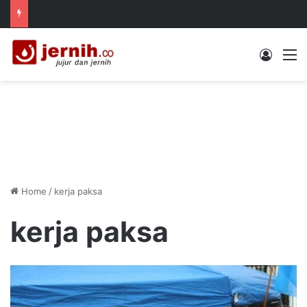
Log In
M
Home
/
kerja paksa
kerja paksa