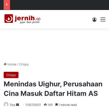
Log In
M
Home
/
Crispy
Crispy
Menindas Uighur, Perusahaan
Cina Masuk Daftar Hitam AS
Send
Dsy
11/07/2021
145
1 minute read