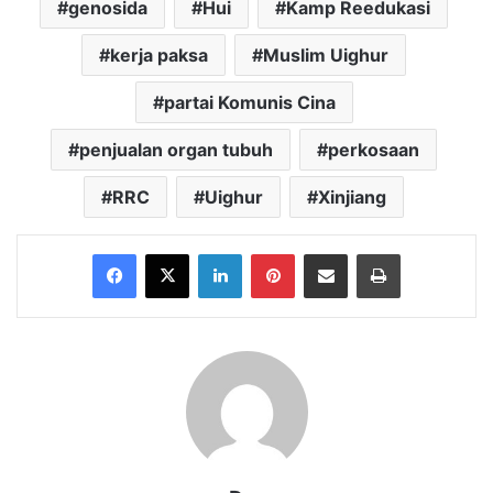
genosida
Hui
Kamp Reedukasi
kerja paksa
Muslim Uighur
partai Komunis Cina
penjualan organ tubuh
perkosaan
RRC
Uighur
Xinjiang
Facebook
X
LinkedIn
Pinterest
Share via Email
Print