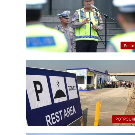
Polite
POTPOURR