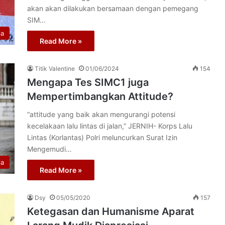
akan akan dilakukan bersamaan dengan pemegang
SIM…
ia
Read More »
Titik Valentine
01/06/2024
154
Mengapa Tes SIMC1 juga
Mempertimbangkan Attitude?
“attitude yang baik akan mengurangi potensi
kecelakaan lalu lintas di jalan,” JERNIH- Korps Lalu
Lintas (Korlantas) Polri meluncurkan Surat Izin
Mengemudi…
ia
Read More »
Dsy
05/05/2020
157
Ketegasan dan Humanisme Aparat