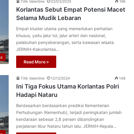
Titik Valentine
02/03/2025
166
Korlantas Sebut Empat Potensi Macet
Selama Mudik Lebaran
Empat kluster utama yang memerlukan perhatian
khusus, yaitu jalur tol, jalur arteri dan nasional,
pelabuhan penyeberangan, serta kawasan wisata.
JERNIH-Kakorlantas…
ia
Read More »
Titik Valentine
12/12/2024
146
Ini Tiga Fokus Utama Korlantas Polri
Hadapi Nataru
Berdasarkan berdasarkan prediksi Kementerian
Perhubungan (Kemenhub), terjadi peningkatan jumlah
kendaraan sebesar 2,8 persen dibandingkan
perjalanan libur Nataru tahun lalu. JERNIH-Kepala…