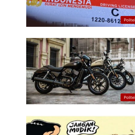
Polite
Polite