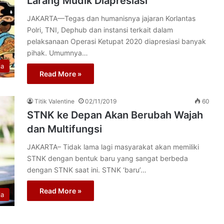
Larang Mudik Diapresiasi
JAKARTA—Tegas dan humanisnya jajaran Korlantas
Polri, TNI, Dephub dan instansi terkait dalam
pelaksanaan Operasi Ketupat 2020 diapresiasi banyak
pihak. Umumnya…
ia
Read More »
Titik Valentine
02/11/2019
60
STNK ke Depan Akan Berubah Wajah
dan Multifungsi
JAKARTA– Tidak lama lagi masyarakat akan memiliki
STNK dengan bentuk baru yang sangat berbeda
dengan STNK saat ini. STNK ‘baru’…
Read More »
ia