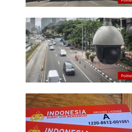
Polite
Polite