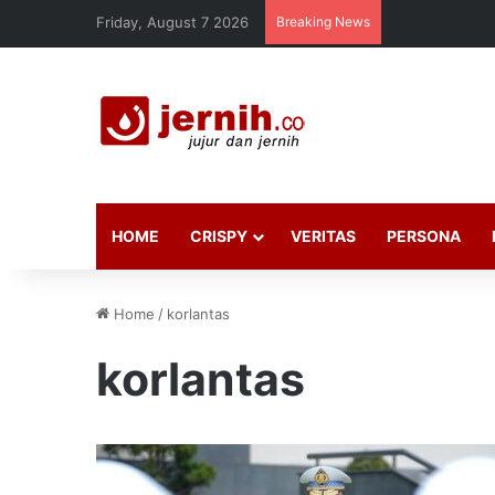
Friday, August 7 2026
Breaking News
HOME
CRISPY
VERITAS
PERSONA
Home
/
korlantas
korlantas