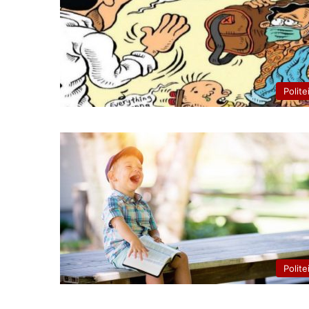
Polite
Polite