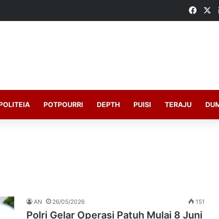
Faceb
X
POLITEIA
POTPOURRI
DEPTH
PUISI
TERAJU
DU
AN
26/05/2026
151
Polri Gelar Operasi Patuh Mulai 8 Juni