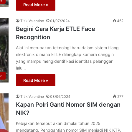
ia
Read More »
Titik Valentine
01/07/2024
462
Begini Cara Kerja ETLE Face
Recognition
Alat ini merupakan teknologi baru dalam sistem tilang
elektronik dimana ETLE dilengkap kamera canggih
yang mampu mengidentifikasi identitas pelanggar
lalu…
ia
Read More »
Titik Valentine
03/06/2024
277
Kapan Polri Ganti Nomor SIM dengan
NIK?
Kebijakan tersebut akan dimulai tahun 2025
mendatang. Penggantian nomor SIM menjadi NIK KTP,