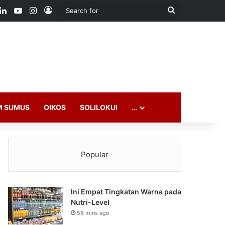
ook
LinkedIn
YouTube
Instagram
Log In
Search
for
M SUMUS
OIKOS
SOLILOKUI
…
Popular
Ini Empat Tingkatan Warna pada
Nutri-Level
58 mins ago