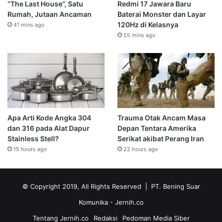
“The Last House”, Satu
Redmi 17 Jawara Baru
Rumah, Jutaan Ancaman
Baterai Monster dan Layar
120Hz di Kelasnya
41 mins ago
55 mins ago
Apa Arti Kode Angka 304
Trauma Otak Ancam Masa
dan 316 pada Alat Dapur
Depan Tentara Amerika
Stainless Stell?
Serikat akibat Perang Iran
15 hours ago
22 hours ago
© Copyright 2019, All Rights Reserved | PT. Bening Suar
Komunika
- Jernih.co
Tentang Jernih.co
Redaksi
Pedoman Media Siber