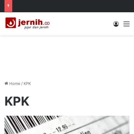
Log In
M
Home
/
KPK
KPK