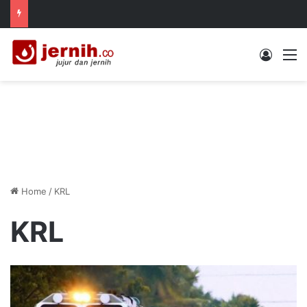
Log In
M
Home
/
KRL
KRL