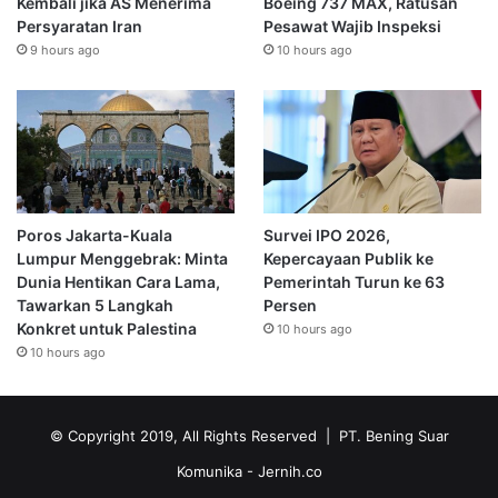
Kembali jika AS Menerima
Boeing 737 MAX, Ratusan
Persyaratan Iran
Pesawat Wajib Inspeksi
9 hours ago
10 hours ago
Poros Jakarta-Kuala
Survei IPO 2026,
Lumpur Menggebrak: Minta
Kepercayaan Publik ke
Dunia Hentikan Cara Lama,
Pemerintah Turun ke 63
Tawarkan 5 Langkah
Persen
Konkret untuk Palestina
10 hours ago
10 hours ago
© Copyright 2019, All Rights Reserved | PT. Bening Suar
Komunika
- Jernih.co