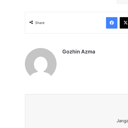
Face
Share
Gozhin Azma
Janga