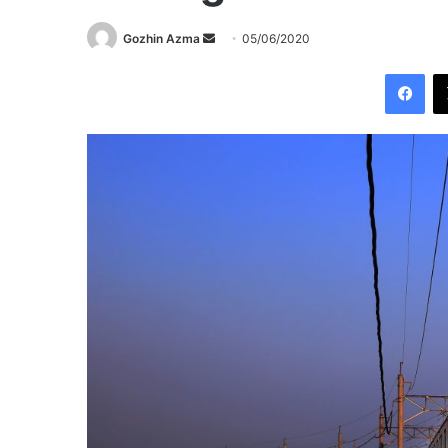
Send
Gozhin Azma
05/06/2020
an
Fac
email