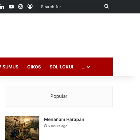
ook
LinkedIn
YouTube
Instagram
Log In
Search
for
M SUMUS
OIKOS
SOLILOKUI
…
Popular
Menanam Harapan
5 hours ago