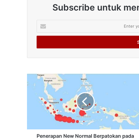
Subscribe untuk men
Enter
your
Email
address
Penerapan New Normal Berpatokan pada