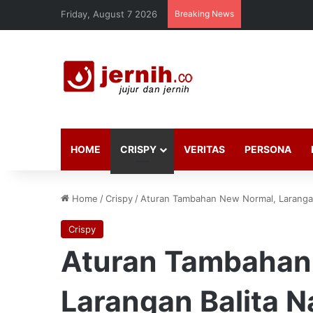
Friday, August 7 2026
Breaking News
HOME
CRISPY
VERITAS
PERSONA
Home
/
Crispy
/
Aturan Tambahan New Normal, Larangan
Crispy
Aturan Tambahan
Larangan Balita N