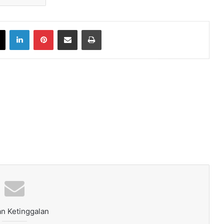
book
X
LinkedIn
Pinterest
Share via Email
Print
n Ketinggalan