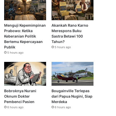
Menguji Kepemimpinan
Akankah Rano Karno
Prabowo: Ketika
Merespons Buku
Keberanian Politik
Sastra Betawi 100
Bertemu Kepercayaan
Tahun?
Publik
5 hours ago
5 hours ago
Bobroknya Nurani
Bougainville Terlepas
Oknum Dokter
dari Papua Nugini, Siap
Pembenci Pasien
Merdeka
6 hours ago
6 hours ago