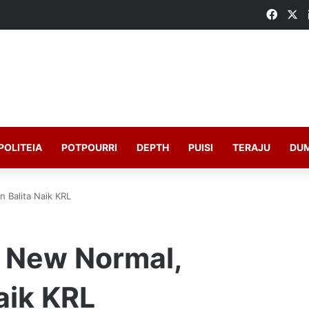
Faceb
X
POLITEIA
POTPOURRI
DEPTH
PUISI
TERAJU
DU
 Balita Naik KRL
 New Normal,
aik KRL