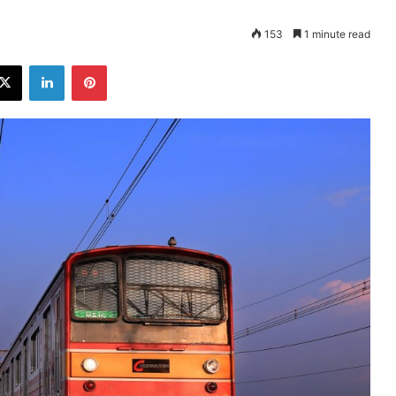
153
1 minute read
ebook
X
LinkedIn
Pinterest