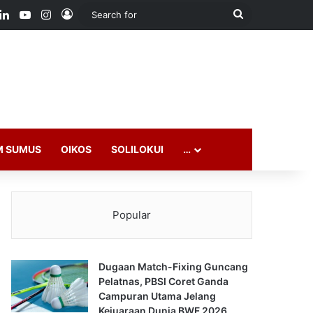
ook
LinkedIn
YouTube
Instagram
Log In
Search
for
M SUMUS
OIKOS
SOLILOKUI
…
Popular
Dugaan Match-Fixing Guncang
Pelatnas, PBSI Coret Ganda
Campuran Utama Jelang
Kejuaraan Dunia BWF 2026