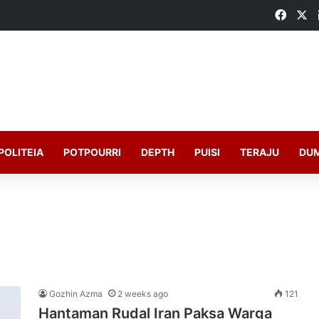
Faceb
X
POLITEIA
POTPOURRI
DEPTH
PUISI
TERAJU
DU
Gozhin Azma
2 weeks ago
121
Hantaman Rudal Iran Paksa Warga