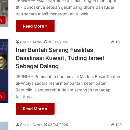
JERNIH — Eskalasi militer di Timur Tengah mencapai
titik puncaknya setelah gelombang drone dan rudal
Iran secara masif menargetkan Kuwait…
py
Read More »
Gozhin Azma
30/03/2026
120
Iran Bantah Serang Fasilitas
Desalinasi Kuwait, Tuding Israel
Sebagai Dalang
JERNIH – Pemerintah Iran melalui Markas Besar Khatam
al-Anbiya secara resmi membantah keterlibatan
Republik Islam tersebut dalam serangan terhadap
py
fasilitas…
Read More »
Gozhin Azma
03/03/2026
149