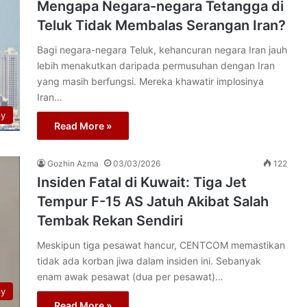
Mengapa Negara-negara Tetangga di
Teluk Tidak Membalas Serangan Iran?
Bagi negara-negara Teluk, kehancuran negara Iran jauh
lebih menakutkan daripada permusuhan dengan Iran
yang masih berfungsi. Mereka khawatir implosinya
Iran…
py
Read More »
Gozhin Azma
03/03/2026
122
Insiden Fatal di Kuwait: Tiga Jet
Tempur F-15 AS Jatuh Akibat Salah
Tembak Rekan Sendiri
Meskipun tiga pesawat hancur, CENTCOM memastikan
tidak ada korban jiwa dalam insiden ini. Sebanyak
enam awak pesawat (dua per pesawat)…
py
Read More »