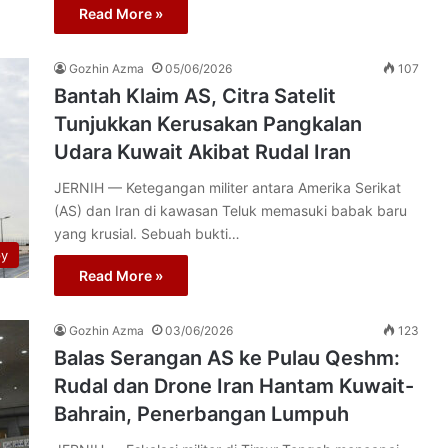
Read More »
Gozhin Azma
05/06/2026
107
Bantah Klaim AS, Citra Satelit
Tunjukkan Kerusakan Pangkalan
Udara Kuwait Akibat Rudal Iran
JERNIH — Ketegangan militer antara Amerika Serikat
(AS) dan Iran di kawasan Teluk memasuki babak baru
yang krusial. Sebuah bukti…
py
Read More »
Gozhin Azma
03/06/2026
123
Balas Serangan AS ke Pulau Qeshm:
Rudal dan Drone Iran Hantam Kuwait-
Bahrain, Penerbangan Lumpuh