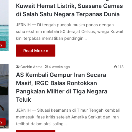
Kuwait Hemat Listrik, Suasana Cemas
di Salah Satu Negara Terpanas Dunia
JERNIH — Di tengah puncak musim panas dengan
suhu ekstrem melebihi 50 derajat Celsius, warga Kuwait
kini terpaksa mematikan pendingin…
py
Read More »
Gozhin Azma
4 weeks ago
118
AS Kembali Gempur Iran Secara
Masif, IRGC Balas Rontokkan
Pangkalan Militer di Tiga Negara
Teluk
JERNIH — Situasi keamanan di Timur Tengah kembali
memasuki fase kritis setelah Amerika Serikat dan Iran
py
terlibat dalam aksi saling…