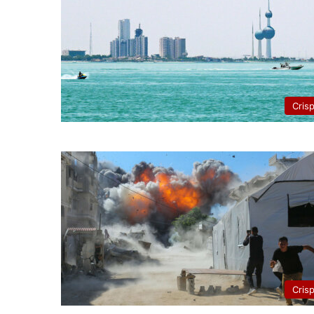
Cris
Cris