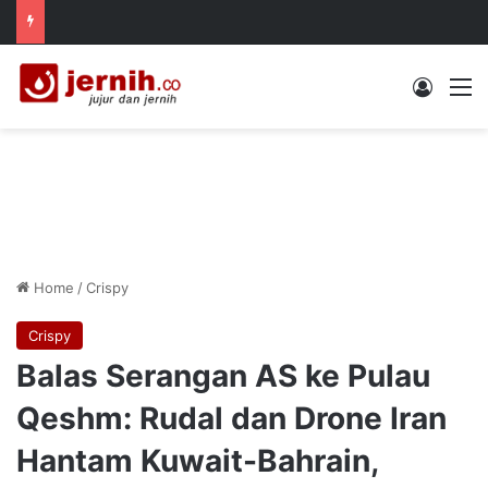
Log In
M
Home
/
Crispy
Crispy
Balas Serangan AS ke Pulau
Qeshm: Rudal dan Drone Iran
Hantam Kuwait-Bahrain,