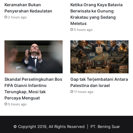
Keramahan Bukan
Ketika Orang Kaya Batavia
Penyerahan Kedaulatan
Berwisata ke Gunung
Krakatau yang Sedang
2 hours ago
Meletus
5 hours ago
Skandal Perselingkuhan Bos
Gap tak Terjembatani Antara
FIFA Gianni Infantino
Palestina dan Israel
Terungkap, Mosi tak
11 hours ago
Percaya Menguat
5 hours ago
© Copyright 2019, All Rights Reserved | PT. Bening Suar