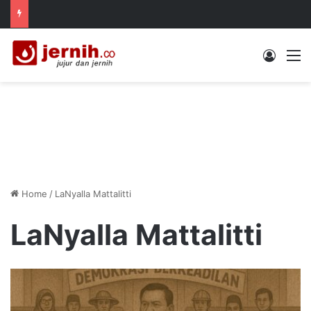
Log In
M
Home
/
LaNyalla Mattalitti
LaNyalla Mattalitti