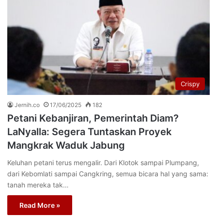
Crispy
Jernih.co
17/06/2025
182
Petani Kebanjiran, Pemerintah Diam?
LaNyalla: Segera Tuntaskan Proyek
Mangkrak Waduk Jabung
Keluhan petani terus mengalir. Dari Klotok sampai Plumpang,
dari Kebomlati sampai Cangkring, semua bicara hal yang sama:
tanah mereka tak…
Read More »