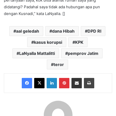
pertanyaan saya, kok bisa alamat rumah saya yang
didatangi? Padahal saya tidak ada hubungan apa pun
dengan Kusnadi,” kata LaNyalla. []
aal geledah
dana Hibah
DPD RI
kasus korupsi
KPK
LaNyalla Mattalitti
pemprov Jatim
teror
Facebook
X
LinkedIn
Pinterest
Share via Email
Print