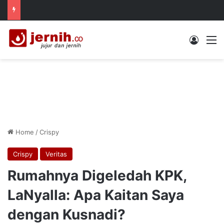
Log In
M
Home
/
Crispy
Crispy
Veritas
Rumahnya Digeledah KPK,
LaNyalla: Apa Kaitan Saya
dengan Kusnadi?