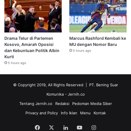
Drama Telur di Parlemen
Marcus Rashford Kembali ke
Kosovo, Amarah Oposisi
MU dengan Nomor Baru
dan Kebuntuan Politik Albin
5 hours ago
Kurti
5 hours ago
© Copyright 2019, All Rights Reserved | PT. Bening Suar
Komunika
- Jernih.co
Tentang Jernih.co
Redaksi
Pedoman Media Siber
Privacy and Policy
Info Iklan
Menu
Kontak
Facebook
X
LinkedIn
YouTube
Instagram