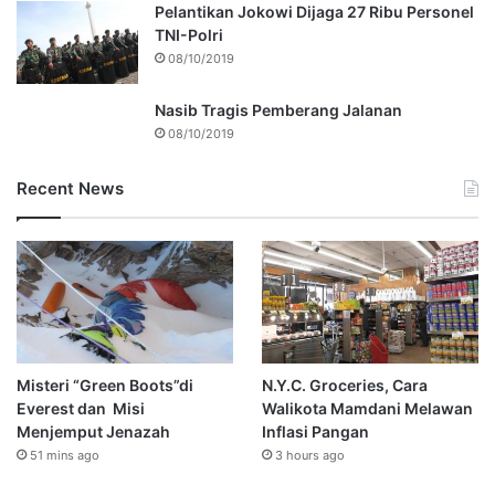
Pelantikan Jokowi Dijaga 27 Ribu Personel
TNI-Polri
08/10/2019
Nasib Tragis Pemberang Jalanan
08/10/2019
Recent News
Misteri “Green Boots”di
N.Y.C. Groceries, Cara
Everest dan Misi
Walikota Mamdani Melawan
Menjemput Jenazah
Inflasi Pangan
51 mins ago
3 hours ago