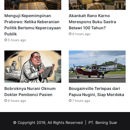
Menguji Kepemimpinan
Akankah Rano Karno
Prabowo: Ketika Keberanian
Merespons Buku Sastra
Politik Bertemu Kepercayaan
Betawi 100 Tahun?
Publik
6 hours ago
5 hours ago
Bobroknya Nurani Oknum
Bougainville Terlepas dari
Dokter Pembenci Pasien
Papua Nugini, Siap Merdeka
6 hours ago
7 hours ago
© Copyright 2019, All Rights Reserved | PT. Bening Suar