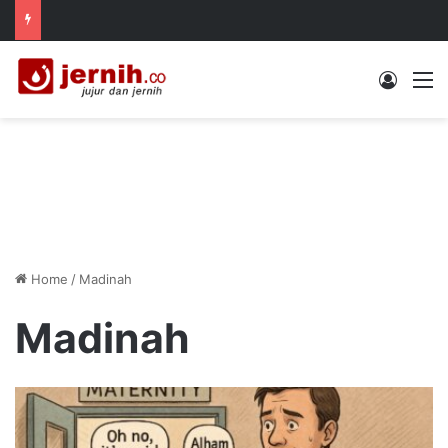
Log In
M
Home
/
Madinah
Madinah