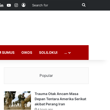
ook
LinkedIn
YouTube
Instagram
Log In
Search
for
M SUMUS
OIKOS
SOLILOKUI
…
Popular
Trauma Otak Ancam Masa
Depan Tentara Amerika Serikat
akibat Perang Iran
4 hours ago