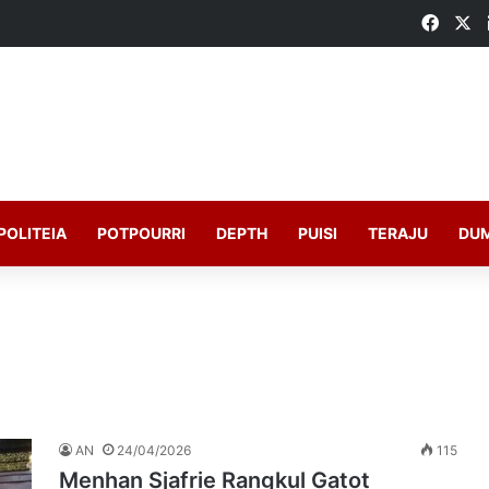
Faceb
X
POLITEIA
POTPOURRI
DEPTH
PUISI
TERAJU
DU
AN
24/04/2026
115
Menhan Sjafrie Rangkul Gatot