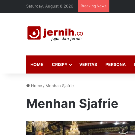
Saturday, August 8 2026
Breaking News
HOME
CRISPY
VERITAS
PERSONA
Home
/
Menhan Sjafrie
Menhan Sjafrie