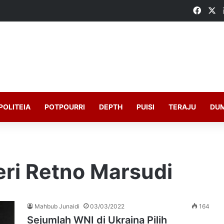
Faceb
X
POLITEIA
POTPOURRI
DEPTH
PUISI
TERAJU
DU
eri Retno Marsudi
Mahbub Junaidi
03/03/2022
164
Sejumlah WNI di Ukraina Pilih