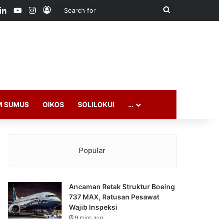
ook
LinkedIn
YouTube
Instagram
Log In
Search
for
M SUMUS
OIKOS
SOLILOKUI
…
Popular
Ancaman Retak Struktur Boeing
737 MAX, Ratusan Pesawat
Wajib Inspeksi
9 mins ago