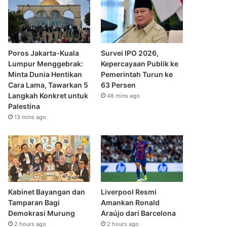
Poros Jakarta-Kuala
Survei IPO 2026,
Lumpur Menggebrak:
Kepercayaan Publik ke
Minta Dunia Hentikan
Pemerintah Turun ke
Cara Lama, Tawarkan 5
63 Persen
Langkah Konkret untuk
48 mins ago
Palestina
13 mins ago
Kabinet Bayangan dan
Liverpool Resmi
Tamparan Bagi
Amankan Ronald
Demokrasi Murung
Araújo dari Barcelona
2 hours ago
2 hours ago