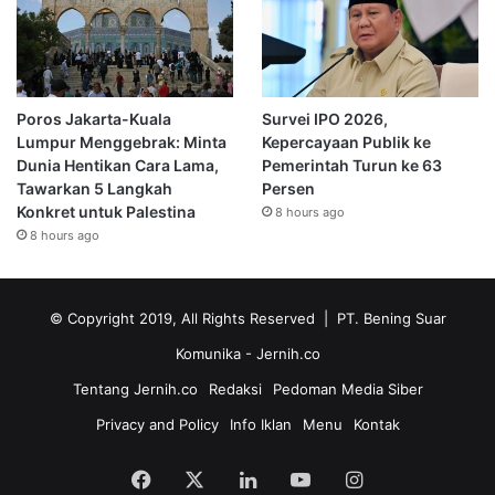
Poros Jakarta-Kuala
Survei IPO 2026,
Lumpur Menggebrak: Minta
Kepercayaan Publik ke
Dunia Hentikan Cara Lama,
Pemerintah Turun ke 63
Tawarkan 5 Langkah
Persen
Konkret untuk Palestina
8 hours ago
8 hours ago
© Copyright 2019, All Rights Reserved | PT. Bening Suar
Komunika
- Jernih.co
Tentang Jernih.co
Redaksi
Pedoman Media Siber
Privacy and Policy
Info Iklan
Menu
Kontak
Facebook
X
LinkedIn
YouTube
Instagram