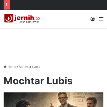
Log In
M
Home
/
Mochtar Lubis
Mochtar Lubis