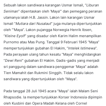
Sebuah lakon sandiwara karangan Usmar Ismail, ”
Liburan
Seniman
” dipentaskan oleh ’Maya’” dan pemegang peranan
utamanya ialah H.B. Jassin. Lakon lain karangan Usmar
Ismail “
Mutiara dari Nusalaut
” juga mulanya dipertunjukkan
oleh ”’Maya’’. Lakon pujangga Norwegia Henrik Ibsen,
“
Kleine Eyolf
” yang disadur oleh Karim Halim menampilkan
Purnomo atau Mas Pung. Tanggal 9 Februari 1945 “Maya”
mempertunjukkan gubahan El Hakim, “
Intelek Istimewa
”.
Pada perayaan ulang tahun kesatu “Maya” menghidangkan
“
Dewi Reni
” gubahan El Hakim. Gadis-gadis yang menjadi
sri panggung dalam sandiwara penggemar ’Maya” adalah
Tien Mamahit dan Rukmini Singgih. Tidak selalu lakon
sandiwara yang dipertunjukkan oleh ”Maya”.
Pada tanggal 28 Juli 1945 acara “Maya” ialah Malam Seni
Rhapsodie. la mempertunjukkan Korser Indonesia dipimpin
oleh Kusbini dan Opera Madah Kelana oleh Cornel