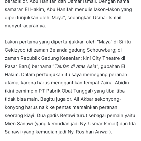
beradik dr. Abu Hanifah dan Usmar Ismail. Dengan nama
samaran El Hakim, Abu Hanifah menulis lakon-lakon yang
dipertunjukkan oleh ’Maya’’, sedangkan Usmar Ismail
menyutradarainya.
Lakon pertama yang dipertunjukkan oleh “Maya” di Siritu
Gekizyoo (di zaman Belanda gedung Schouwburg; di
zaman Republik Gedung Kesenian; kini City Theatre di
Pasar Baru) bernama “
Taufan di Atas Asia”
, gubahan El
Hakim. Dalam pertunjukan itu saya memegang peranan
utama, karena harus menggantikan tempat Zainal Abidin
(kini pemimpin PT Pabrik Obat Tunggal) yang tiba-tiba
tidak bisa main. Begitu juga dr. Ali Akbar sekonyong-
konyong harus naik ke pentas memainkan peranan
seorang kiayi. Dua gadis Betawi turut sebagai pemain yaitu
Mien Sanawi (yang kemudian jadi Ny. Usmar Ismail) dan Ida
Sanawi (yang kemudian jadi Ny. Rosihan Anwar).