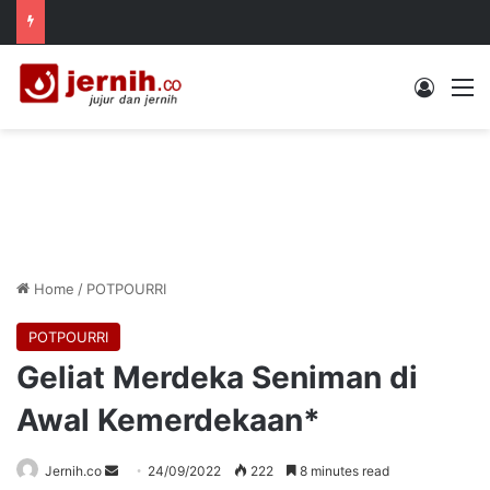
Log In
M
Home
/
POTPOURRI
POTPOURRI
Geliat Merdeka Seniman di
Awal Kemerdekaan*
Send
Jernih.co
24/09/2022
222
8 minutes read