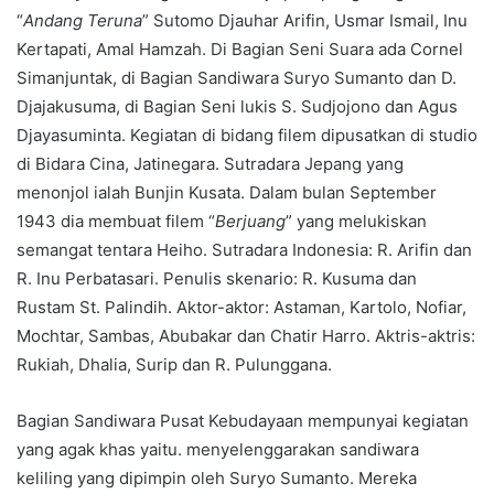
“
Andang Teruna
” Sutomo Djauhar Arifin, Usmar Ismail, Inu
Kertapati, Amal Hamzah. Di Bagian Seni Suara ada Cornel
Simanjuntak, di Bagian Sandiwara Suryo Sumanto dan D.
Djajakusuma, di Bagian Seni lukis S. Sudjojono dan Agus
Djayasuminta. Kegiatan di bidang filem dipusatkan di studio
di Bidara Cina, Jatinegara. Sutradara Jepang yang
menonjol ialah Bunjin Kusata. Dalam bulan September
1943 dia membuat filem “
Berjuang
” yang melukiskan
semangat tentara Heiho. Sutradara Indonesia: R. Arifin dan
R. Inu Perbatasari. Penulis skenario: R. Kusuma dan
Rustam St. Palindih. Aktor-aktor: Astaman, Kartolo, Nofiar,
Mochtar, Sambas, Abubakar dan Chatir Harro. Aktris-aktris:
Rukiah, Dhalia, Surip dan R. Pulunggana.
Bagian Sandiwara Pusat Kebudayaan mempunyai kegiatan
yang agak khas yaitu. menyelenggarakan sandiwara
keliling yang dipimpin oleh Suryo Sumanto. Mereka