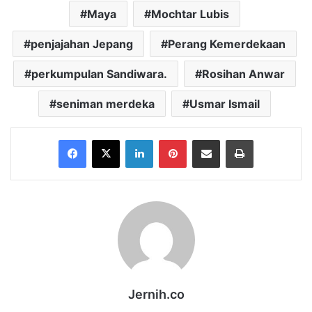
Maya
Mochtar Lubis
penjajahan Jepang
Perang Kemerdekaan
perkumpulan Sandiwara.
Rosihan Anwar
seniman merdeka
Usmar Ismail
Facebook
X
LinkedIn
Pinterest
Share via Email
Print
Jernih.co