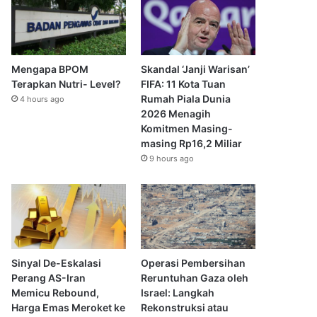
Mengapa BPOM
Skandal ‘Janji Warisan’
Terapkan Nutri- Level?
FIFA: 11 Kota Tuan
Rumah Piala Dunia
4 hours ago
2026 Menagih
Komitmen Masing-
masing Rp16,2 Miliar
9 hours ago
Sinyal De-Eskalasi
Operasi Pembersihan
Perang AS-Iran
Reruntuhan Gaza oleh
Memicu Rebound,
Israel: Langkah
Harga Emas Meroket ke
Rekonstruksi atau