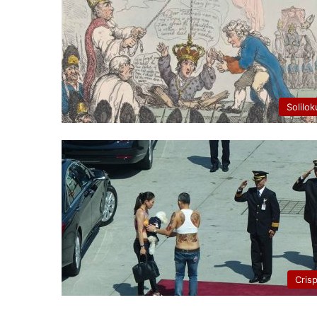
Solilok
Cris