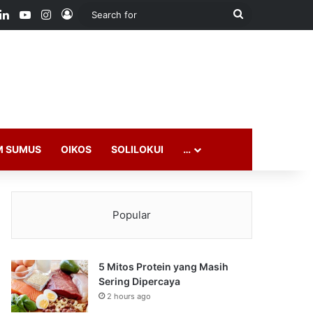
ook
LinkedIn
YouTube
Instagram
Log In
Search
for
M SUMUS
OIKOS
SOLILOKUI
…
Popular
5 Mitos Protein yang Masih
Sering Dipercaya
2 hours ago