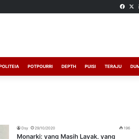
Faceb
X
POLITEIA
POTPOURRI
DEPTH
PUISI
TERAJU
DU
Dsy
29/10/2020
196
Monarki: yang Masih Layak, yang