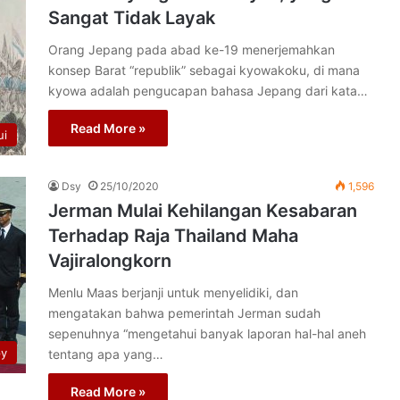
Sangat Tidak Layak
Orang Jepang pada abad ke-19 menerjemahkan
konsep Barat “republik” sebagai kyowakoku, di mana
kyowa adalah pengucapan bahasa Jepang dari kata…
Read More »
ui
Dsy
25/10/2020
1,596
Jerman Mulai Kehilangan Kesabaran
Terhadap Raja Thailand Maha
Vajiralongkorn
Menlu Maas berjanji untuk menyelidiki, dan
mengatakan bahwa pemerintah Jerman sudah
sepenuhnya “mengetahui banyak laporan hal-hal aneh
py
tentang apa yang…
Read More »