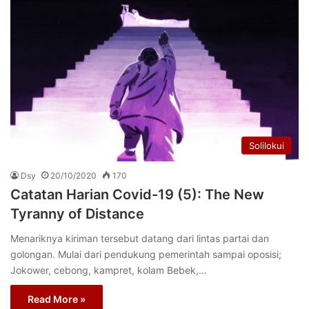
Solilokui
Dsy
20/10/2020
170
Catatan Harian Covid-19 (5): The New
Tyranny of Distance
Menariknya kiriman tersebut datang dari lintas partai dan
golongan. Mulai dari pendukung pemerintah sampai oposisi;
Jokower, cebong, kampret, kolam Bebek,…
Read More »