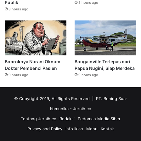
Publik
8 hours ago
8 hours ago
Bobroknya Nurani Oknum
Bougainville Terlepas dari
Dokter Pembenci Pasien
Papua Nugini, Siap Merdeka
9 hours ago
9 hours ago
© Copyright 2019, All Rights Reserved | PT. Bening Suar
Komunika
- Jernih.co
Tentang Jernih.co
Redaksi
Pedoman Media Siber
Privacy and Policy
Info Iklan
Menu
Kontak