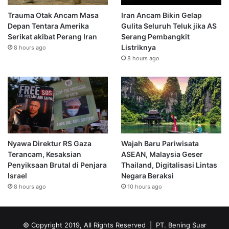
Trauma Otak Ancam Masa
Iran Ancam Bikin Gelap
Depan Tentara Amerika
Gulita Seluruh Teluk jika AS
Serikat akibat Perang Iran
Serang Pembangkit
Listriknya
8 hours ago
8 hours ago
Nyawa Direktur RS Gaza
Wajah Baru Pariwisata
Terancam, Kesaksian
ASEAN, Malaysia Geser
Penyiksaan Brutal di Penjara
Thailand, Digitalisasi Lintas
Israel
Negara Beraksi
8 hours ago
10 hours ago
© Copyright 2019, All Rights Reserved | PT. Bening Suar