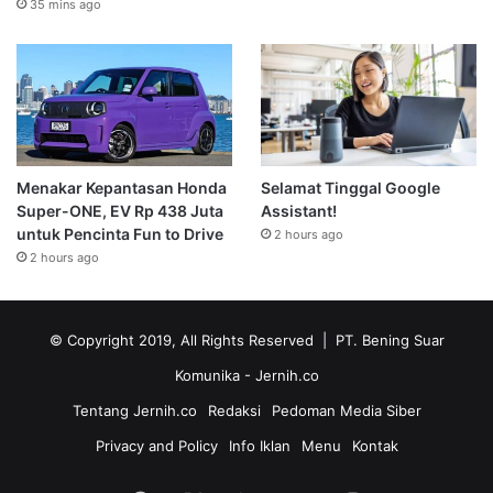
35 mins ago
Menakar Kepantasan Honda
Selamat Tinggal Google
Super-ONE, EV Rp 438 Juta
Assistant!
untuk Pencinta Fun to Drive
2 hours ago
2 hours ago
© Copyright 2019, All Rights Reserved | PT. Bening Suar
Komunika
- Jernih.co
Tentang Jernih.co
Redaksi
Pedoman Media Siber
Privacy and Policy
Info Iklan
Menu
Kontak