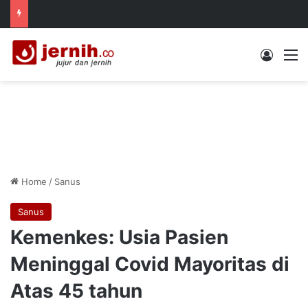
Log In
M
Home
/
Sanus
Sanus
Kemenkes: Usia Pasien
Meninggal Covid Mayoritas di
Atas 45 tahun