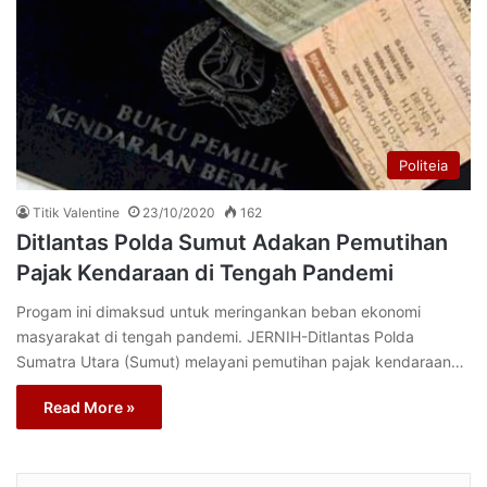
Politeia
Titik Valentine
23/10/2020
162
Ditlantas Polda Sumut Adakan Pemutihan
Pajak Kendaraan di Tengah Pandemi
Progam ini dimaksud untuk meringankan beban ekonomi
masyarakat di tengah pandemi. JERNIH-Ditlantas Polda
Sumatra Utara (Sumut) melayani pemutihan pajak kendaraan…
Read More »