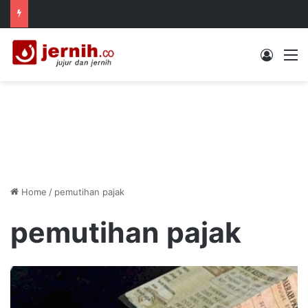
Log In
M
Home
/
pemutihan pajak
pemutihan pajak