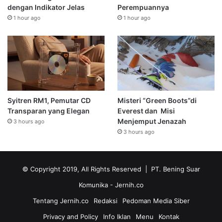
dengan Indikator Jelas
Perempuannya
1 hour ago
1 hour ago
Syitren RM1, Pemutar CD
Misteri “Green Boots”di
Transparan yang Elegan
Everest dan Misi
Menjemput Jenazah
3 hours ago
3 hours ago
© Copyright 2019, All Rights Reserved | PT. Bening Suar
Komunika
- Jernih.co
Tentang Jernih.co
Redaksi
Pedoman Media Siber
Privacy and Policy
Info Iklan
Menu
Kontak