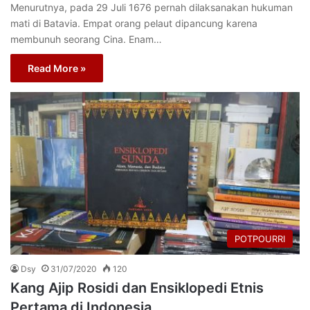
Menurutnya, pada 29 Juli 1676 pernah dilaksanakan hukuman
mati di Batavia. Empat orang pelaut dipancung karena
membunuh seorang Cina. Enam…
Read More »
POTPOURRI
Dsy
31/07/2020
120
Kang Ajip Rosidi dan Ensiklopedi Etnis
Pertama di Indonesia