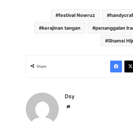
festival Nowruz
handycraf
kerajinan tangan
penanggalan Ira
Shamsi Hijr
Face
Share
Dsy
Website