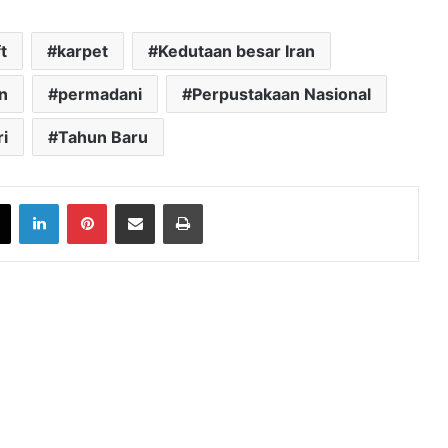
t
karpet
Kedutaan besar Iran
n
permadani
Perpustakaan Nasional
i
Tahun Baru
book
X
LinkedIn
Pinterest
Share via Email
Print