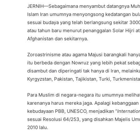
JERNIH—Sebagaimana menyambut datangnya Muhara
Islam Iran umumnya menyongsong kedatangan bulan
sesuai budaya yang telah berlangsung sekitar 30
atau tahun baru menurut penanggalan Solar Hijri ata
Afghanistan dan sekitarnya.
Zoroastrinisme atau agama Majusi barangkali hanya 
itu berbeda dengan Nowruz yang lebih pekat sebag
disambut dan diperingati tak hanya di Iran, melainka
Kyrgyzstan, Pakistan, Tajikistan, Turki, Turkmenist
Para Muslim di negara-negara itu umumnya melihat
karenanya harus mereka jaga. Apalagi kebanggaan
kebudayaan PBB, UNESCO, menjadikan “
Internatio
sesuai Resolusi 64/253, yang disahkan Majelis Um
2010 lalu.