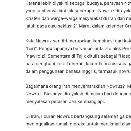
Karena lebih diyakini sebagai budaya, perayaan N
yang jumlahnya kini tak seberapa—Nowruz dirayaka
Kristen dan warga-warga masyarakat di Iran dan 
jatuh pada atau sekitar 21 Maret dalam kalender Gre
Kata Nowruz sendiri merupakan kombinasi dari kata
“hari”. Pengucapannya bervariasi antara dialek P
[nawˈɾoːz]. Sementara di Tajik ditulis sebagai “Навр
para penghuni kota Teheran, kaum Tehranis sebagai 
dalam penggunaan bahasa Inggris, termasuk novru
Bagaimana orang Iran menyemarakkan Nowruz? Me
Nowruz. Biasanya dirayakan di malam hari dengan 
menyalakan petasan dan kembang api.
Di Iran, liburan Nowruz berlangsung selama tiga bel
meninggalkan rumah mereka untuk menikmati alam d