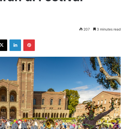
207
3 minutes read
ebook
X
LinkedIn
Pinterest