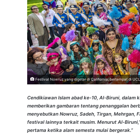
Festival Nowruz yang digelar di California, bertempat di UC
Cendikiawan Islam abad ke-10, Al-Biruni, dalam kar
memberikan gambaran tentang penanggalan berbag
menyebutkan Nowruz, Sadeh, Tirgan, Mehrgan, F
festival lainnya terkait musim. Menurut Al-Biru
pertama ketika alam semesta mulai bergerak.”