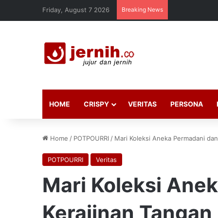
Friday, August 7 2026
Breaking News
HOME
CRISPY
VERITAS
PERSONA
Home
/
POTPOURRI
/
Mari Koleksi Aneka Permadani dan 
POTPOURRI
Veritas
Mari Koleksi Ane
Kerajinan Tangan I