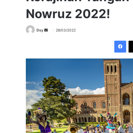
Nowruz 2022!
Send
Dsy
28/03/2022
an
Fac
email