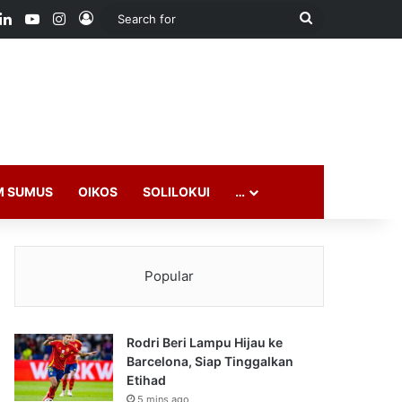
ook
LinkedIn
YouTube
Instagram
Log In
Search
for
M SUMUS
OIKOS
SOLILOKUI
…
Popular
Rodri Beri Lampu Hijau ke
Barcelona, Siap Tinggalkan
Etihad
5 mins ago