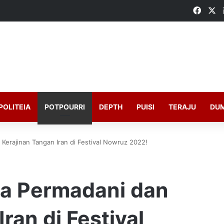
Faceb
X
POLITEIA
POTPOURRI
DEPTH
PUISI
TERAJU
DU
Kerajinan Tangan Iran di Festival Nowruz 2022!
ka Permadani dan
ran di Festival