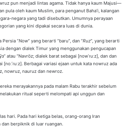
owruz pun menjadi lintas agama. Tidak hanya kaum Majusi—
n pula oleh kaum Muslim, para penganut Baha’i, kalangan
negara-negara yang tadi disebutkan. Umumnya perayaan
gorian yang kini dipakai secara luas di dunia.
 Persia “
Now
” yang berarti “baru”, dan “
Ruz
”, yang berarti
ersia dengan dialek Timur yang menggunakan pengucapan
ӯз” atau “Navröz; dialek barat sebagai [nowˈɾuːz], dan dan
[noːˈɾuːz]. Berbagai variasi ejaan untuk kata nowruz ada
z, nowruz, nauruz dan newroz.
reka merayakannya pada malam Rabu terakhir sebelum
melakukan ritual seperti melompati api unggun dan
as hari. Pada hari ketiga belas, orang-orang Iran
an berpiknik di luar ruangan.