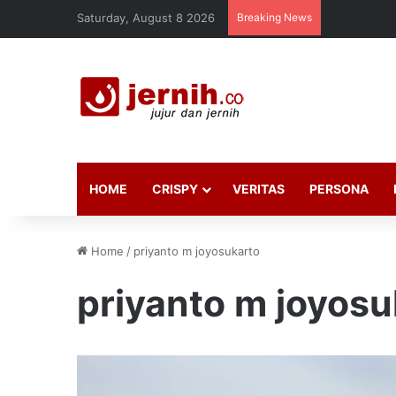
Saturday, August 8 2026
Breaking News
HOME
CRISPY
VERITAS
PERSONA
Home
/
priyanto m joyosukarto
priyanto m joyosu