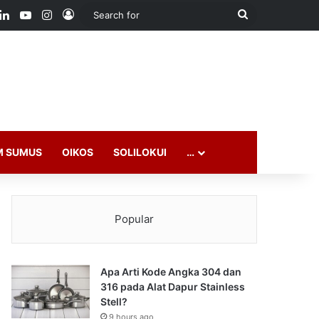
ook
LinkedIn
YouTube
Instagram
Log In
Search
for
M SUMUS
OIKOS
SOLILOKUI
…
Popular
Apa Arti Kode Angka 304 dan
316 pada Alat Dapur Stainless
Stell?
9 hours ago