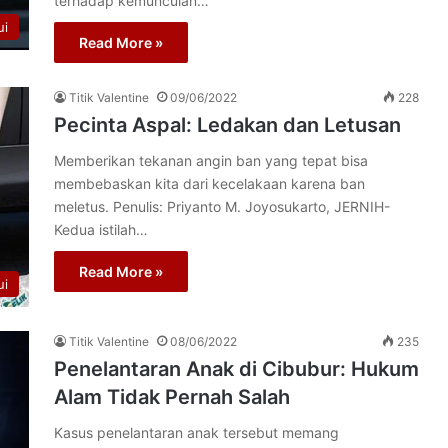
terhadap kemunculan…
ui
Read More »
Titik Valentine
09/06/2022
228
Pecinta Aspal: Ledakan dan Letusan
Memberikan tekanan angin ban yang tepat bisa
membebaskan kita dari kecelakaan karena ban
meletus. Penulis: Priyanto M. Joyosukarto, JERNIH-
Kedua istilah…
Read More »
ui
Titik Valentine
08/06/2022
235
Penelantaran Anak di Cibubur: Hukum
Alam Tidak Pernah Salah
Kasus penelantaran anak tersebut memang