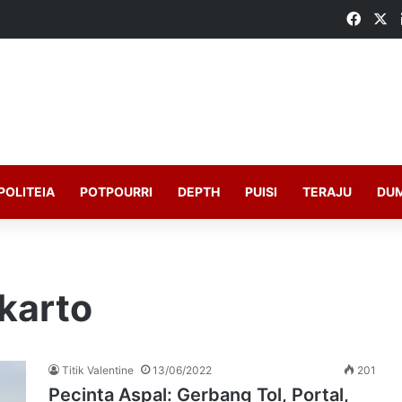
Faceb
X
POLITEIA
POTPOURRI
DEPTH
PUISI
TERAJU
DU
karto
Titik Valentine
13/06/2022
201
Pecinta Aspal: Gerbang Tol, Portal,