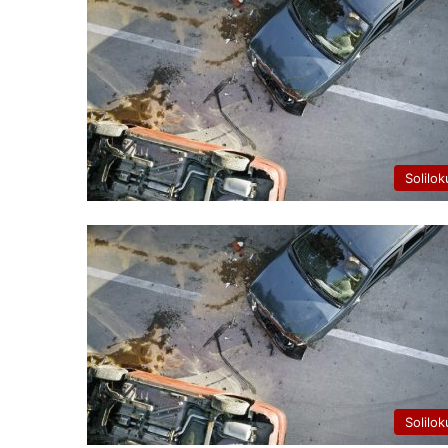
Solilok
Solilok