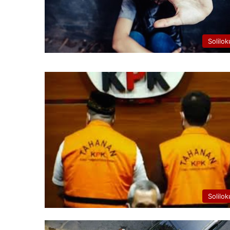
Solilok
Solilok