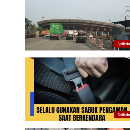
Solilok
Solilok