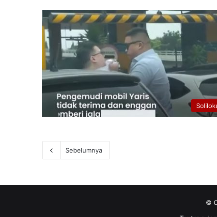
Solilok
Sebelumnya
© C