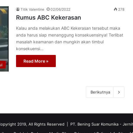
Titik Valentine
02/06/2022
278
Rumus ABC Kekerasan
Kalau anda melakukan ABC Kekerasan tersebut maka
anda harus siap menanggung konsekuensinya! Terlibat
masalah keamanan dan mungkin akan timbul
konsekuensi…
Read More »
ui
Berikutnya
opyright 2019, All Rights Reserved | PT. Bening Suar Komunika
- Jerni