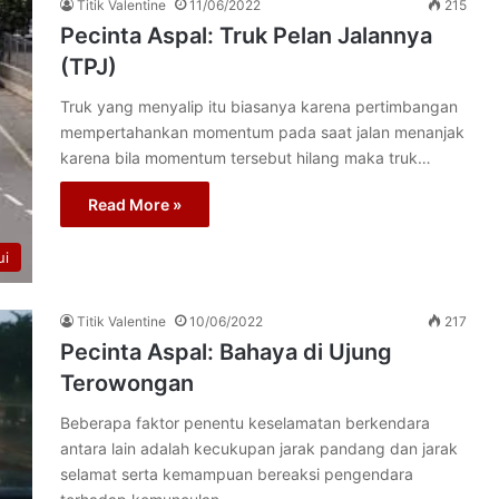
Titik Valentine
11/06/2022
215
Pecinta Aspal: Truk Pelan Jalannya
(TPJ)
Truk yang menyalip itu biasanya karena pertimbangan
mempertahankan momentum pada saat jalan menanjak
karena bila momentum tersebut hilang maka truk…
Read More »
ui
Titik Valentine
10/06/2022
217
Pecinta Aspal: Bahaya di Ujung
Terowongan
Beberapa faktor penentu keselamatan berkendara
antara lain adalah kecukupan jarak pandang dan jarak
selamat serta kemampuan bereaksi pengendara