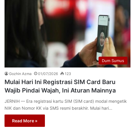
Dum Sumus
Gozhin Azma
01/07/2026
123
Mulai Hari Ini Registrasi SIM Card Baru
Wajib Pindai Wajah, Ini Aturan Mainnya
JERNIH — Era registrasi kartu SIM (SIM card) modal mengetik
NIK dan Nomor KK via SMS resmi berakhir. Mulai hari…
Read More »