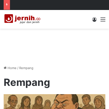
Log In
M
Home
/
Rempang
Rempang