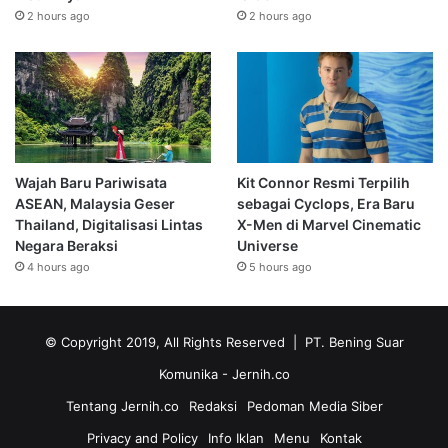
2 hours ago
2 hours ago
Wajah Baru Pariwisata
Kit Connor Resmi Terpilih
ASEAN, Malaysia Geser
sebagai Cyclops, Era Baru
Thailand, Digitalisasi Lintas
X-Men di Marvel Cinematic
Negara Beraksi
Universe
4 hours ago
5 hours ago
© Copyright 2019, All Rights Reserved | PT. Bening Suar
Komunika
- Jernih.co
Tentang Jernih.co
Redaksi
Pedoman Media Siber
Privacy and Policy
Info Iklan
Menu
Kontak