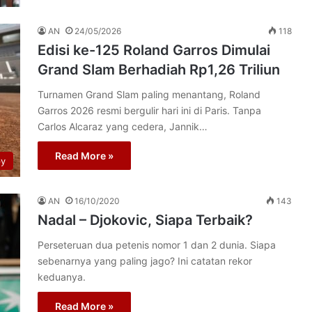
AN
24/05/2026
118
Edisi ke-125 Roland Garros Dimulai
Grand Slam Berhadiah Rp1,26 Triliun
Turnamen Grand Slam paling menantang, Roland
Garros 2026 resmi bergulir hari ini di Paris. Tanpa
Carlos Alcaraz yang cedera, Jannik…
Read More »
py
AN
16/10/2020
143
Nadal – Djokovic, Siapa Terbaik?
Perseteruan dua petenis nomor 1 dan 2 dunia. Siapa
sebenarnya yang paling jago? Ini catatan rekor
keduanya.
Read More »