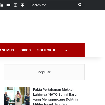
ook
LinkedIn
YouTube
Instagram
Log In
Search
for
M SUMUS
OIKOS
SOLILOKUI
…
Popular
Pakta Pertahanan Mekkah:
Lahirnya ‘NATO Sunni’ Baru
yang Mengguncang Doktrin
Militer Israel dan Iran