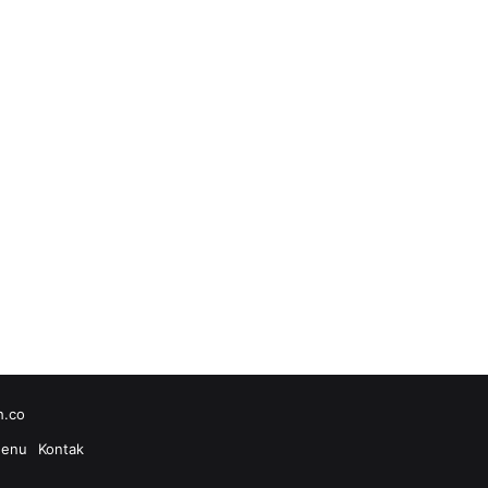
h.co
enu
Kontak