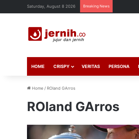
Saturday, August 8 2026
Breaking News
HOME
CRISPY
VERITAS
PERSONA
Home
/
ROland GArros
ROland GArros