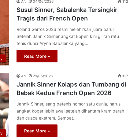
AN
04/06/2026
112
Susul Sinner, Sabalenka Tersingkir
Tragis dari French Open
Roland Garros 2026 resmi melahirkan juara baru!
Setelah Jannik Sinner angkat koper, kini giliran ratu
tenis dunia Aryna Sabalenka yang…
Read More »
py
AN
29/05/2026
117
Jannik Sinner Kolaps dan Tumbang di
Babak Kedua French Open 2026
Jannik Sinner, sang petenis nomor satu dunia, harus
angkat koper lebih awal setelah dihantam kram parah
dan cuaca ekstrem. Sempat…
Read More »
py