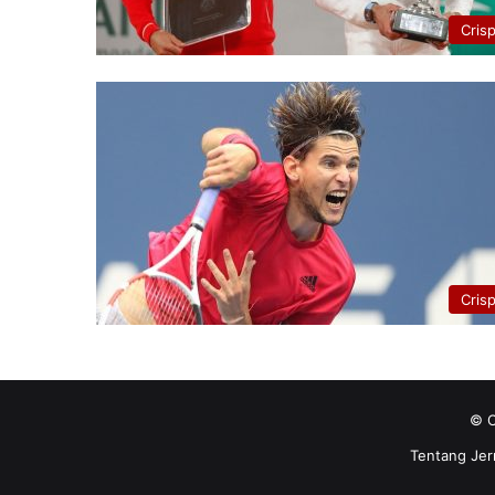
Cris
Cris
© C
Tentang Jer