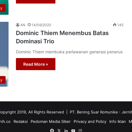
py
AN
14/09/2020
145
Dominic Thiem Menembus Batas
Dominasi Trio
Dominic Thiem membuka perlawanan generasi penerus
Read More »
py
opyright 2019, All Rights Reserved | PT. Bening Suar Komunika
- Jerni
nih.co
Redaksi
Pedoman Media Siber
Privacy and Policy
Info Iklan
M
Facebook
X
LinkedIn
YouTube
Instagram