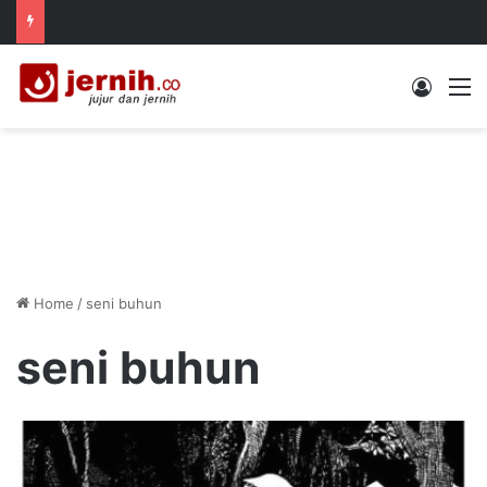
Log In
M
Home
/
seni buhun
seni buhun