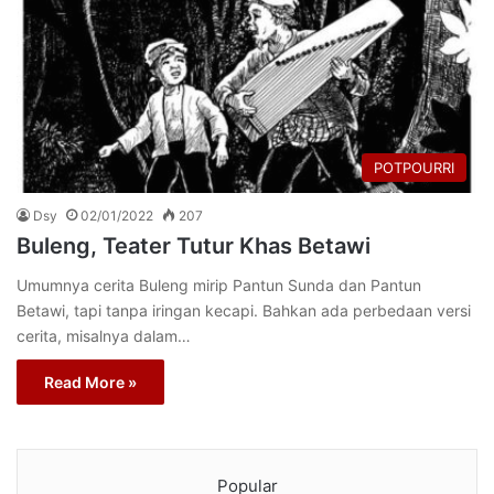
POTPOURRI
Dsy
02/01/2022
207
Buleng, Teater Tutur Khas Betawi
Umumnya cerita Buleng mirip Pantun Sunda dan Pantun
Betawi, tapi tanpa iringan kecapi. Bahkan ada perbedaan versi
cerita, misalnya dalam…
Read More »
Popular