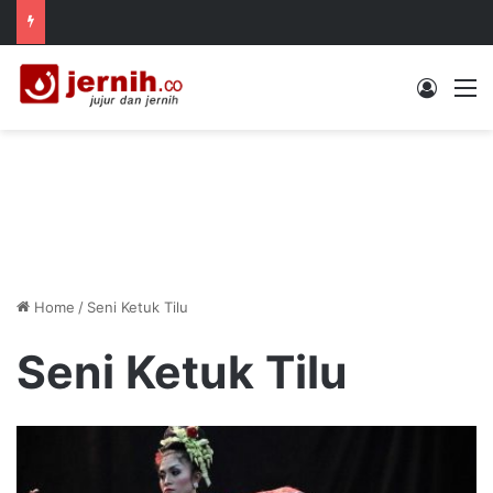
Log In
M
Home
/
Seni Ketuk Tilu
Seni Ketuk Tilu