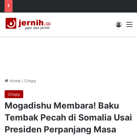
Log In
M
Home
/
Crispy
Crispy
Mogadishu Membara! Baku
Tembak Pecah di Somalia Usai
Presiden Perpanjang Masa