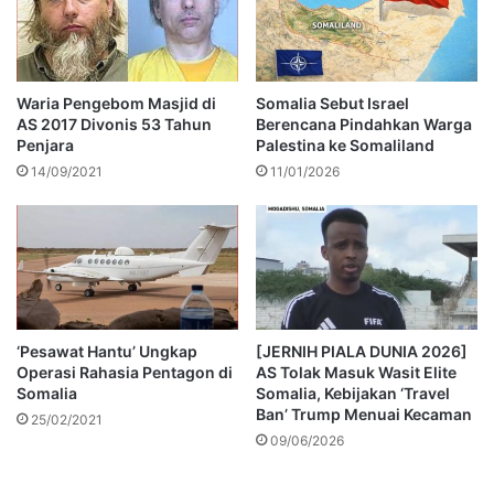
Waria Pengebom Masjid di
Somalia Sebut Israel
AS 2017 Divonis 53 Tahun
Berencana Pindahkan Warga
Penjara
Palestina ke Somaliland
14/09/2021
11/01/2026
‘Pesawat Hantu’ Ungkap
[JERNIH PIALA DUNIA 2026]
Operasi Rahasia Pentagon di
AS Tolak Masuk Wasit Elite
Somalia
Somalia, Kebijakan ‘Travel
Ban’ Trump Menuai Kecaman
25/02/2021
09/06/2026