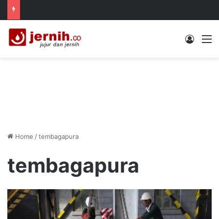
Log In
M
Home
/
tembagapura
tembagapura