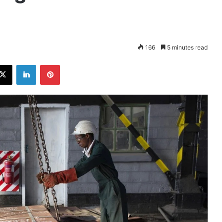
166
5 minutes read
ebook
X
LinkedIn
Pinterest