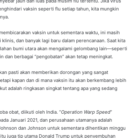
nyebar jauh dan luas pada musim flu tertentu. Jika virus
hindari vaksin seperti flu setiap tahun, kita mungkin
nya.
 membicarakan vaksin untuk sementara waktu, ini masih
 klinis, dan banyak lagi baru dalam perencanaan. Saat kita
ahan bumi utara akan mengalami gelombang lain—seperti
ksin dan berbagai “pengobatan” akan tetap meningkat.
nakan pasti akan memberikan dorongan yang sangat
etapi kapan dan di mana vaksin itu akan berkembang lebih
rikut adalah ringkasan singkat tentang apa yang sedang
a obat, diikuti oleh India. “
Operation Warp Speed
”
pada Januari 2021, dan perusahaan utamanya adalah
 Johnson dan Johnson untuk sementara dihentikan minggu
begitu juga tip utama Donald Trump untuk penyembuhan