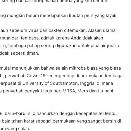
kering dan cat terlepas dari benda yang kita sentuh.
yang mungkin belum mendapatkan liputan pers yang layak.
jauh sebelum virus dan bakteri ditemukan. Alasan utama
buat dari tembaga, adalah karena Anda tidak akan
n, tembaga paling sering digunakan untuk pipa air justru
tidak seperti timah.
 mulai menunjukkan bahwa selain mikroba biasa yang biasa
gguh, penyebab Covid-19—mengendap di permukaan tembaga
berpusat di University of Southampton, Inggris, di mana
us penyebab penyakit legiuner, MRSA, Mers dan flu babi
, baru-baru ini dihancurkan dengan kecepatan tertentu.
p baja tahan karat sebagai permukaan yang sangat bersih di
gam yang salah.