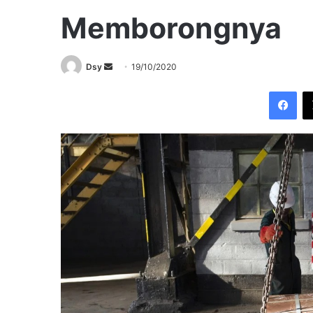
Memborongnya
Send
Dsy
19/10/2020
an
Fac
email