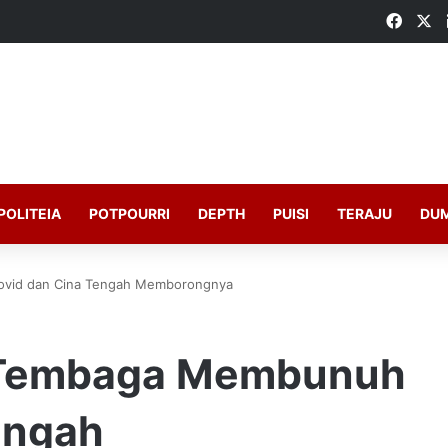
Faceb
X
POLITEIA
POTPOURRI
DEPTH
PUISI
TERAJU
DU
ovid dan Cina Tengah Memborongnya
 Tembaga Membunuh
engah