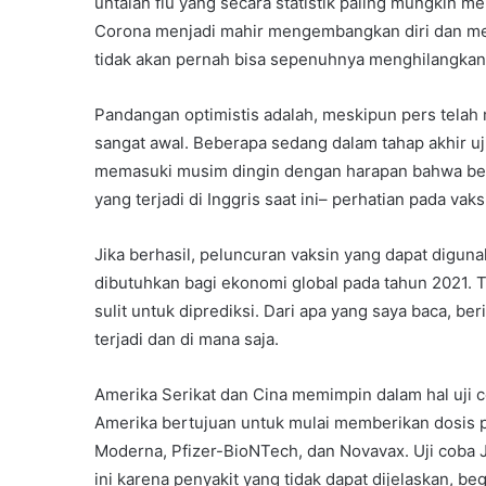
untaian flu yang secara statistik paling mungkin me
Corona menjadi mahir mengembangkan diri dan meng
tidak akan pernah bisa sepenuhnya menghilangkan
Pandangan optimistis adalah, meskipun pers telah
sangat awal. Beberapa sedang dalam tahap akhir uji
memasuki musim dingin dengan harapan bahwa bel
yang terjadi di Inggris saat ini– perhatian pada va
Jika berhasil, peluncuran vaksin yang dapat digu
dibutuhkan bagi ekonomi global pada tahun 2021. T
sulit untuk diprediksi. Dari apa yang saya baca, be
terjadi dan di mana saja.
Amerika Serikat dan Cina memimpin dalam hal uji cob
Amerika bertujuan untuk mulai memberikan dosis 
Moderna, Pfizer-BioNTech, dan Novavax. Uji coba
ini karena penyakit yang tidak dapat dijelaskan, 