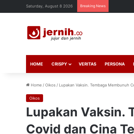
Saturday, August 8 2026
Breaking News
HOME
CRISPY
VERITAS
PERSONA
Home
/
Oikos
/
Lupakan Vaksin. Tembaga Membunuh C
Oikos
Lupakan Vaksin.
Covid dan Cina T