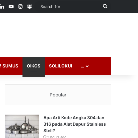
ook
LinkedIn
YouTube
Instagram
Log In
Search
for
M SUMUS
OIKOS
SOLILOKUI
…
Popular
Apa Arti Kode Angka 304 dan
316 pada Alat Dapur Stainless
Stell?
3 hours ago