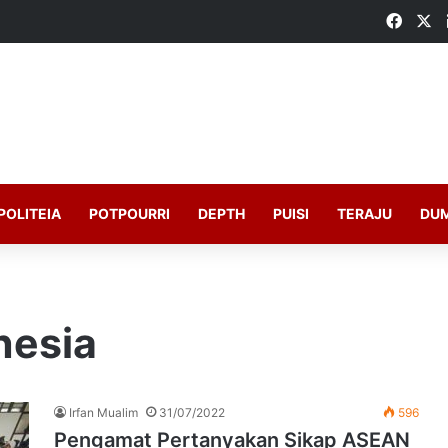
Faceb
X
POLITEIA
POTPOURRI
DEPTH
PUISI
TERAJU
DU
nesia
Irfan Mualim
31/07/2022
596
Pengamat Pertanyakan Sikap ASEAN