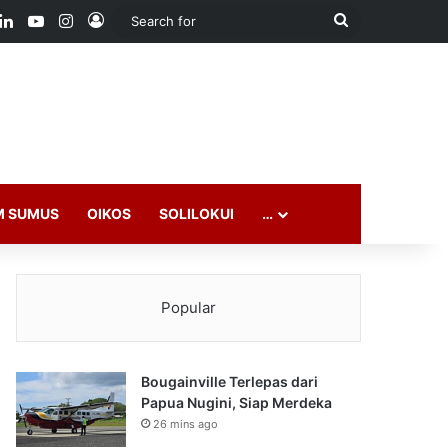
ook
LinkedIn
YouTube
Instagram
Log In
Search
for
M SUMUS
OIKOS
SOLILOKUI
…
Popular
Bougainville Terlepas dari
Papua Nugini, Siap Merdeka
26 mins ago