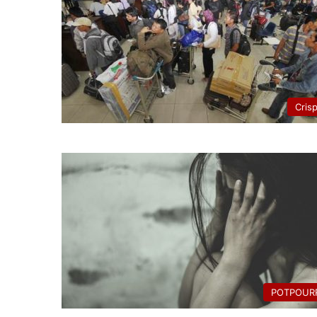
Cris
POTPOURR