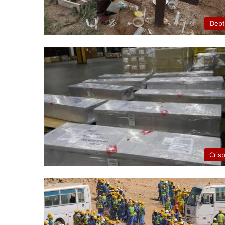
Dep
Cris