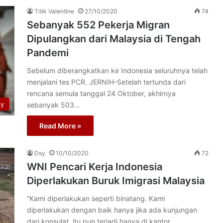
Titik Valentine
27/10/2020
74
Sebanyak 552 Pekerja Migran
Dipulangkan dari Malaysia di Tengah
Pandemi
Sebelum diberangkatkan ke Indonesia seluruhnya telah
menjalani tes PCR. JERNIH-Setelah tertunda dari
rencana semula tanggal 24 Oktober, akhirnya
py
sebanyak 503…
Read More »
Dsy
10/10/2020
72
WNI Pencari Kerja Indonesia
Diperlakukan Buruk Imigrasi Malaysia
“Kami diperlakukan seperti binatang. Kami
diperlakukan dengan baik hanya jika ada kunjungan
dari konsulat, itu pun terjadi hanya di kantor…