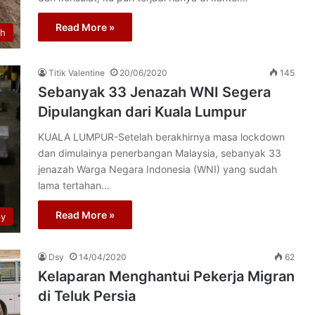
Read More »
th
Titik Valentine
20/06/2020
145
Sebanyak 33 Jenazah WNI Segera
Dipulangkan dari Kuala Lumpur
KUALA LUMPUR-Setelah berakhirnya masa lockdown
dan dimulainya penerbangan Malaysia, sebanyak 33
jenazah Warga Negara Indonesia (WNI) yang sudah
lama tertahan…
Read More »
py
Dsy
14/04/2020
62
Kelaparan Menghantui Pekerja Migran
di Teluk Persia