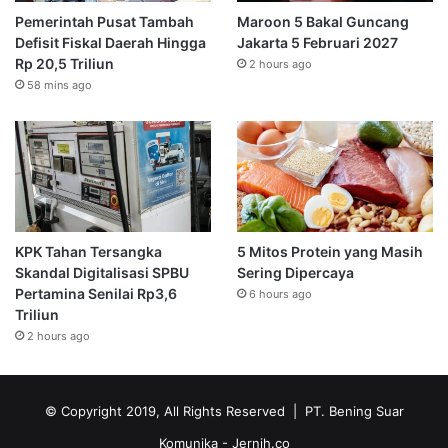
Pemerintah Pusat Tambah
Maroon 5 Bakal Guncang
Defisit Fiskal Daerah Hingga
Jakarta 5 Februari 2027
Rp 20,5 Triliun
2 hours ago
58 mins ago
KPK Tahan Tersangka
5 Mitos Protein yang Masih
Skandal Digitalisasi SPBU
Sering Dipercaya
Pertamina Senilai Rp3,6
6 hours ago
Triliun
2 hours ago
© Copyright 2019, All Rights Reserved | PT. Bening Suar
Komunika
- Jernih.co