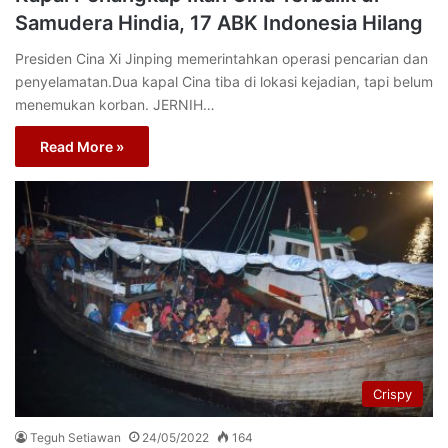
Samudera Hindia, 17 ABK Indonesia Hilang
Presiden Cina Xi Jinping memerintahkan operasi pencarian dan
penyelamatan.Dua kapal Cina tiba di lokasi kejadian, tapi belum
menemukan korban. JERNIH…
Read More »
Crispy
Teguh Setiawan
24/05/2022
164