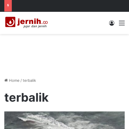
Log In
M
Home
/
terbalik
terbalik