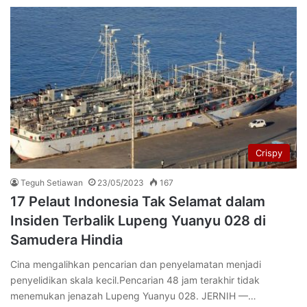
Crispy
Teguh Setiawan
23/05/2023
167
17 Pelaut Indonesia Tak Selamat dalam
Insiden Terbalik Lupeng Yuanyu 028 di
Samudera Hindia
Cina mengalihkan pencarian dan penyelamatan menjadi
penyelidikan skala kecil.Pencarian 48 jam terakhir tidak
menemukan jenazah Lupeng Yuanyu 028. JERNIH —…