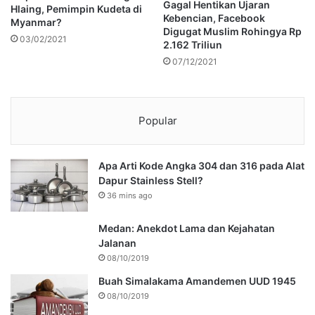
Gagal Hentikan Ujaran
Hlaing, Pemimpin Kudeta di
Kebencian, Facebook
Myanmar?
Digugat Muslim Rohingya Rp
03/02/2021
2.162 Triliun
07/12/2021
Popular
Apa Arti Kode Angka 304 dan 316 pada Alat
Dapur Stainless Stell?
36 mins ago
Medan: Anekdot Lama dan Kejahatan
Jalanan
08/10/2019
Buah Simalakama Amandemen UUD 1945
08/10/2019