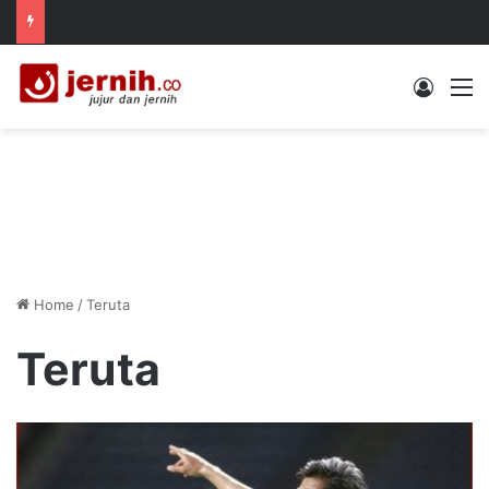
Log In
M
Home
/
Teruta
Teruta